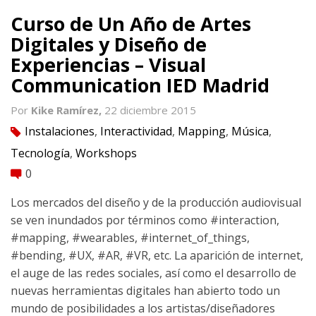
Curso de Un Año de Artes
Digitales y Diseño de
Experiencias – Visual
Communication IED Madrid
Por
Kike Ramírez,
22 diciembre 2015
Instalaciones
,
Interactividad
,
Mapping
,
Música
,
tag
Tecnología
,
Workshops
0
comment
Los mercados del diseño y de la producción audiovisual
se ven inundados por términos como #interaction,
#mapping, #wearables, #internet_of_things,
#bending, #UX, #AR, #VR, etc. La aparición de internet,
el auge de las redes sociales, así como el desarrollo de
nuevas herramientas digitales han abierto todo un
mundo de posibilidades a los artistas/diseñadores