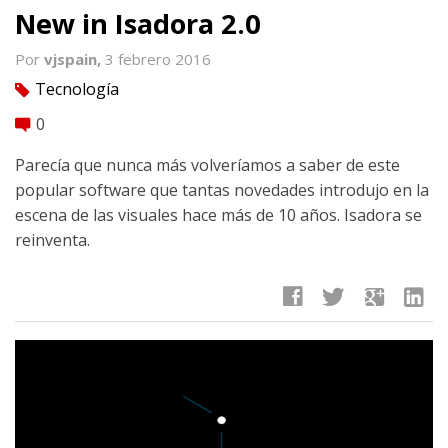
New in Isadora 2.0
Por
vjspain,
3 febrero 2016
Tecnología
tag
0
comment
Parecía que nunca más volveríamos a saber de este
popular software que tantas novedades introdujo en la
escena de las visuales hace más de 10 años. Isadora se
reinventa.
facebook
twitter
google
linkedin