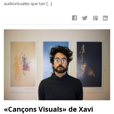
audiovisuales que tan […]
facebook
twitter
google
linkedin
«Cançons Visuals» de Xavi