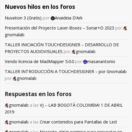
Nuevos hilos en los foros
Nuvation 3 (Gratis)
por
Anaideia D’Ark
Presentación del Proyecto Laser-Boxes – Sonar+D 2023
por
gnomalab
TALLER INICIACIÓN TOUCHDESIGNER – DESARROLLO DE
PROYECTOS AUDIOVISUALES
por
gnomalab
Vendo licencia de MadMapper 5.0.0
por
masanantonio
TALLER INTRODUCCIÓN A TOUCHDESIGNER – por Gnomalab
por
gnomalab
Respuestas en los foros
gnomalab
a las
VJ – LAB BOGOTÁ COLOMBIA! 1 DE ABRIL
2019
gnomalab
a las
Crear contenidos para Pantallas de Led
gnomalab
a las
Necesito algún permiso para proyectar en