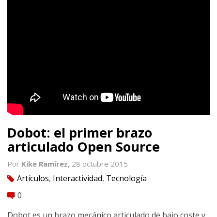
Dobot: el primer brazo
articulado Open Source
Por
Kike Ramírez,
28 octubre 2015
Artículos
,
Interactividad
,
Tecnología
tag
0
comment
Dobot es un brazo mecánico articulado de bajo coste y