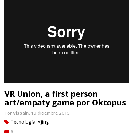
VR Union, a first person
art/empaty game por Oktopus
Por
vjspain,
13 diciembre 2015
Tecnología
,
Vjing
tag
0
comment