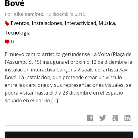
Bové
Por
Kike Ramírez,
16 diciembre 2015
Eventos
,
Instalaciones
,
Interactividad
,
Música
,
tag
Tecnología
0
comment
El nuevo centro artístico gerundense La Volta (Plaça de
l’Assumpció, 15) inaugura el próximo 12 de diciembre la
instalación interactiva Cançons Visuals del artista Xavi
Bové. La instalación, que pretende crear un vínculo
entre las canciones y sus representaciones visuales, se
podrá visitar hasta el día 23 diciembre en el espacio
situado en el barrio […]
facebook
twitter
google
linkedin