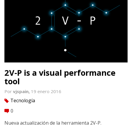
2V-P is a visual performance
tool
Por
vjspain,
19 enero 2016
Tecnología
tag
0
comment
Nueva actualización de la herramienta 2V-P.