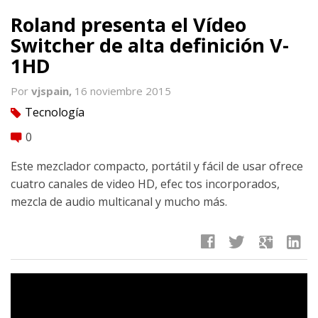
Roland presenta el Vídeo
Switcher de alta definición V-
1HD
Por
vjspain,
16 noviembre 2015
Tecnología
tag
0
comment
Este mezclador compacto, portátil y fácil de usar ofrece
cuatro canales de video HD, efec tos incorporados,
mezcla de audio multicanal y mucho más.
facebook
twitter
google
linkedin