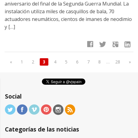
aniversario del final de la Segunda Guerra Mundial. La
instalación utiliza miles de casquillos de bala, 70
actuadores neumáticos, cientos de imanes de neodimio
y […]
facebook
twitter
google
linkedin
«
1
2
3
4
5
6
7
8
…
28
»
Social
Categorías de las noticias