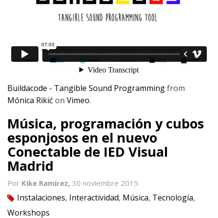
Buildacode - Tangible Sound Programming
from
Mónica Rikić
on
Vimeo
.
Música, programación y cubos
esponjosos en el nuevo
Conectable de IED Visual
Madrid
Por
Kike Ramírez,
30 noviembre 2015
Instalaciones
,
Interactividad
,
Música
,
Tecnología
,
tag
Workshops