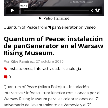
Quantum of Peace
from
◥ panGenerator
on
Vimeo
.
Quantum of Peace: instalación
de panGenerator en el Warsaw
Rising Museum.
Por
Kike Ramírez,
27 octubre 2015
Instalaciones
,
Interactividad
,
Tecnología
tag
0
comment
Quantum of Peace (Miara Pokoju) – Instalación
interactiva / infoescultura kinética comisionada por el
Warsaw Rising Museum para las celebraciones del 71
aniversario del levantamiento de Varsovia y el 70