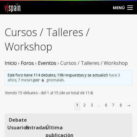
vj
spain
MENÚ
Comunidad
Cursos / Talleres /
Foros
Workshop
Noticias
Inicio
›
Foros
›
Eventos
›
Cursos / Talleres / Workshop
Vjspain
Este foro tiene 114 debates, 198 respuestas y se actualizó
hace 3
años, 7 meses
por
gnomalab
.
Ayuda
Viendo 15 debates - del 1 al 15 (de un total de 114)
Contacto
1
2
3
…
6
7
8
→
Entrar
Debate
Crear Cuenta
Usuarios
Entradas
Última
publicación