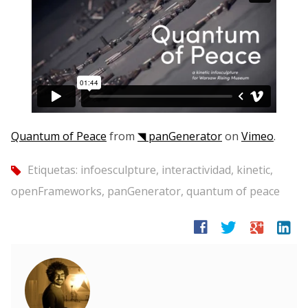
Quantum of Peace
from
◥ panGenerator
on
Vimeo
.
Etiquetas:
infoesculpture
,
interactividad
,
kinetic
,
tag
openFrameworks
,
panGenerator
,
quantum of peace
facebook
twitter
google
linkedin