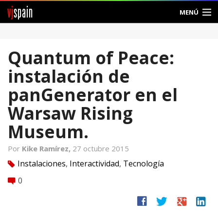
vj
spain
MENÚ
Comunidad
Quantum of Peace:
Foros
instalación de
Noticias
panGenerator en el
Vjspain
Warsaw Rising
Museum.
Ayuda
Por
Kike Ramírez,
27 octubre 2015
Contacto
Instalaciones
,
Interactividad
,
Tecnología
tag
Entrar
0
comment
Crear Cuenta
facebook
twitter
google
linkedin