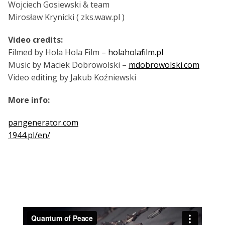
Wojciech Gosiewski & team
Mirosław Krynicki ( zks.waw.pl )
Video credits:
Filmed by Hola Hola Film –
holaholafilm.pl
Music by Maciek Dobrowolski –
mdobrowolski.com
Video editing by Jakub Koźniewski
More info:
pangenerator.com
1944.pl/en/