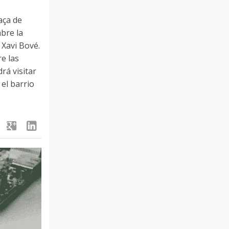
aça de
bre la
 Xavi Bové.
re las
rá visitar
 el barrio
google
linkedin