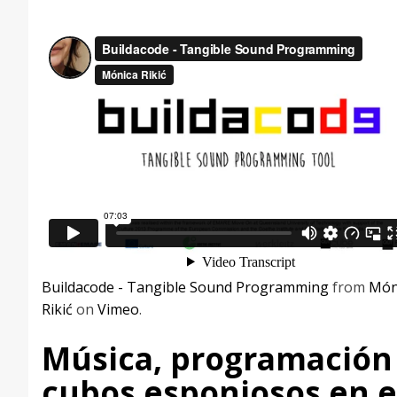
Buildacode - Tangible Sound Programming
from
Món
Rikić
on
Vimeo
.
Música, programación
cubos esponjosos en e