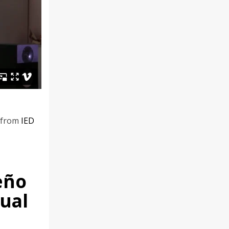
from
IED
eño
sual