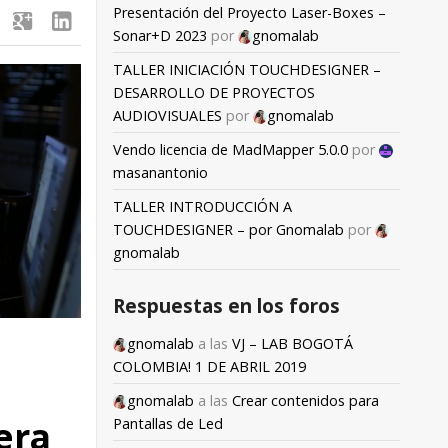
Presentación del Proyecto Laser-Boxes –
google
linkedin
Sonar+D 2023
por
gnomalab
TALLER INICIACIÓN TOUCHDESIGNER –
DESARROLLO DE PROYECTOS
AUDIOVISUALES
por
gnomalab
Vendo licencia de MadMapper 5.0.0
por
masanantonio
TALLER INTRODUCCIÓN A
TOUCHDESIGNER – por Gnomalab
por
gnomalab
Respuestas en los foros
gnomalab
a las
VJ – LAB BOGOTÁ
COLOMBIA! 1 DE ABRIL 2019
gnomalab
a las
Crear contenidos para
era
Pantallas de Led