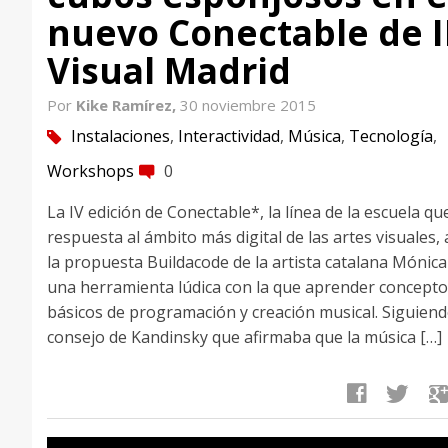
nuevo Conectable de 
Visual Madrid
Por
Kike Ramírez,
30 noviembre 2015
Instalaciones
,
Interactividad
,
Música
,
Tecnología
,
tag
Workshops
0
comment
La IV edición de Conectable*, la línea de la escuela qu
respuesta al ámbito más digital de las artes visuales,
la propuesta Buildacode de la artista catalana Mónica 
una herramienta lúdica con la que aprender concept
básicos de programación y creación musical. Siguiend
consejo de Kandinsky que afirmaba que la música […]
facebook
twitter
google