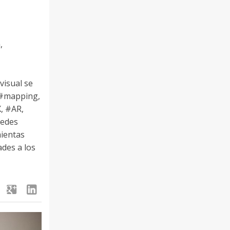
a
,
visual se
 #mapping,
, #AR,
redes
mientas
ades a los
google
linkedin