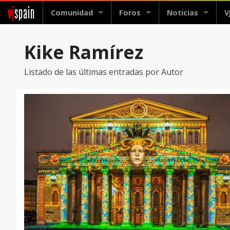
vj
spain
Comunidad
Foros
Noticias
V
Kike Ramírez
Listado de las últimas entradas por Autor