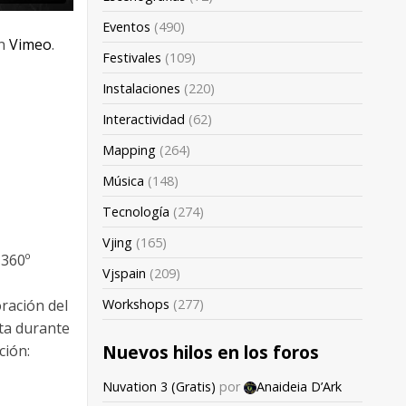
Eventos
(490)
n
Vimeo
.
Festivales
(109)
Instalaciones
(220)
Interactividad
(62)
Mapping
(264)
Música
(148)
Tecnología
(274)
Vjing
(165)
 360º
Vjspain
(209)
Workshops
(277)
ración del
ta durante
Nuevos hilos en los foros
ción:
Nuvation 3 (Gratis)
por
Anaideia D’Ark