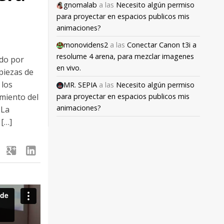
gnomalab
a las
Necesito algún permiso
para proyectar en espacios publicos mis
animaciones?
monovidens2
a las
Conectar Canon t3i a
resolume 4 arena, para mezclar imagenes
ido por
en vivo.
piezas de
 los
MR. SEPIA
a las
Necesito algún permiso
para proyectar en espacios publicos mis
imiento del
animaciones?
 La
 […]
google
linkedin