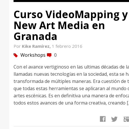
Curso VideoMapping y
New Art Media en
Granada
Por
Kike Ramírez,
1 febrero 2016
Workshops
0
tag
comment
Con el avance vertiginoso en las ultimas décadas de l
llamadas nuevas tecnologías en la sociedad, esta se h
transformada de múltiples maneras. Era cuestión de 
que todas estas herramientas se aplicaran al mundo d
artes escénicas. Es en definitiva una manera de enfoc
todos estos avances de una forma creativa, creando [
facebook
twitter
google