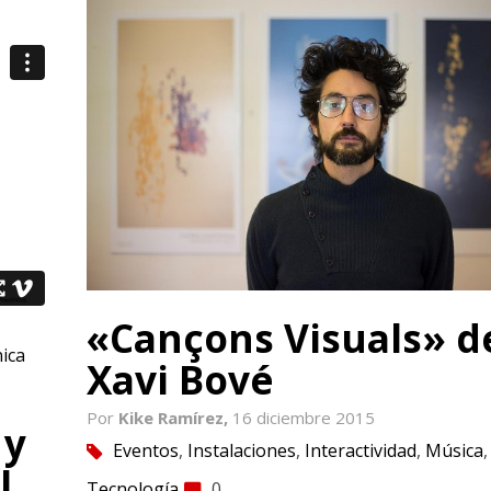
«Cançons Visuals» d
ica
Xavi Bové
Por
Kike Ramírez,
16 diciembre 2015
 y
Eventos
,
Instalaciones
,
Interactividad
,
Música
,
tag
l
Tecnología
0
comment