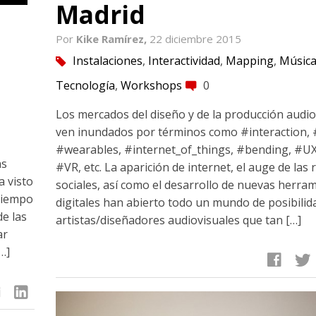
Madrid
Por
Kike Ramírez,
22 diciembre 2015
Instalaciones
,
Interactividad
,
Mapping
,
Músic
tag
Tecnología
,
Workshops
0
comment
Los mercados del diseño y de la producción audio
ven inundados por términos como #interaction,
#wearables, #internet_of_things, #bending, #UX
as
#VR, etc. La aparición de internet, el auge de las 
a visto
sociales, así como el desarrollo de nuevas herra
tiempo
digitales han abierto todo un mundo de posibilid
e las
artistas/diseñadores audiovisuales que tan […]
ar
…]
facebook
twitter
linkedin