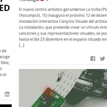
IED
El nuevo centro artístico gerundense La Volta (Pl
l’Assumpció, 15) inaugura el próximo 12 de diciem
instalación interactiva Cançons Visuals del artista
La instalación, que pretende crear un vínculo ent
canciones y sus representaciones visuales, se pod
hasta el día 23 diciembre en el espacio situado en
[…]
e da
 acoge
facebook
twitter
Rikic,
os
o el
linkedin