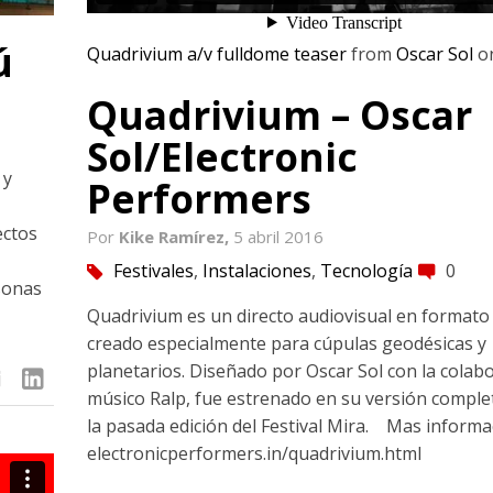
ú
Quadrivium a/v fulldome teaser
from
Oscar Sol
o
Quadrivium – Oscar
Sol/Electronic
 y
Performers
ectos
Por
Kike Ramírez,
5 abril 2016
Festivales
,
Instalaciones
,
Tecnología
0
tag
comment
sonas
Quadrivium es un directo audiovisual en formato
creado especialmente para cúpulas geodésicas y
planetarios. Diseñado por Oscar Sol con la colabo
linkedin
músico Ralp, fue estrenado en su versión comple
la pasada edición del Festival Mira. Mas informa
electronicperformers.in/quadrivium.html