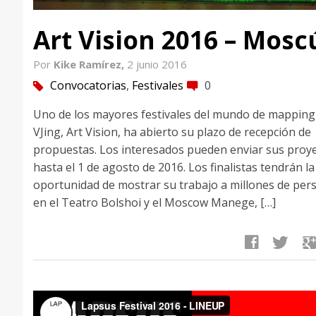
Art Vision 2016 – Mosc
Por
Kike Ramírez,
2 junio 2016
Convocatorias
,
Festivales
0
tag
comment
Uno de los mayores festivales del mundo de mapping
VJing, Art Vision, ha abierto su plazo de recepción de
propuestas. Los interesados pueden enviar sus proy
hasta el 1 de agosto de 2016. Los finalistas tendrán la
oportunidad de mostrar su trabajo a millones de per
en el Teatro Bolshoi y el Moscow Manege, […]
facebook
twitter
google