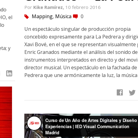
Por
Kike Ramírez,
10 febrero 2016
ado
Mapping
,
Música
0
tag
comment
IO, el
lo
Un espectáculo singular de producción propia
concebido expresamente para La Pedrera y dirig
Xavi Bové, en el que se representan visualmente 
ta; y
Enric Granados mediante el análisis del sonido de
instrumentos interpretados en directo y del mov
director musical. Un espectáculo en la fachada de
linkedin
Pedrera que une armónicamente la luz, la música
facebook
twitter