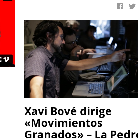
facebook
twitter
.
Xavi Bové dirige
«Movimientos
Granados» – La Pedr