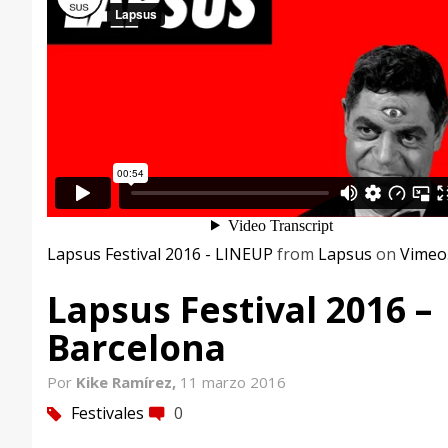
Lapsus Festival 2016 - LINEUP
from
Lapsus
on
Vimeo
Lapsus Festival 2016 –
Barcelona
Por
Kike Ramírez,
11 marzo 2016
Festivales
0
tag
comment