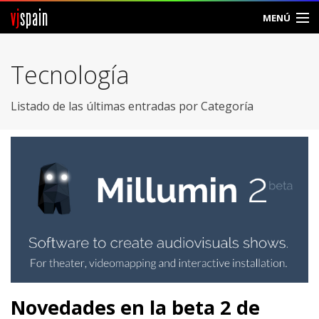
vj
spain
MENÚ
Comunidad
Tecnología
Foros
Listado de las últimas entradas por Categoría
Noticias
Vjspain
Ayuda
Contacto
Entrar
Crear Cuenta
Novedades en la beta 2 de