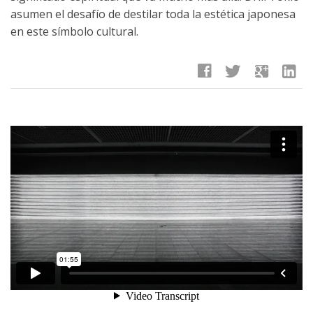
asumen el desafío de destilar toda la estética japonesa
en este símbolo cultural.
facebook
twitter
google
linkedin