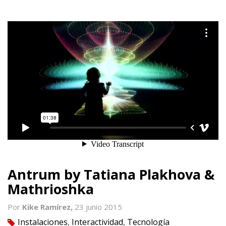
Antrum by Tatiana Plakhova &
Mathrioshka
Por
Kike Ramírez,
23 junio 2015
Instalaciones
,
Interactividad
,
Tecnología
tag