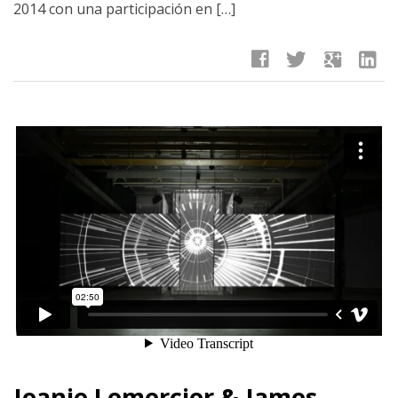
2014 con una participación en […]
facebook
twitter
google
linkedin
Joanie Lemercier & James