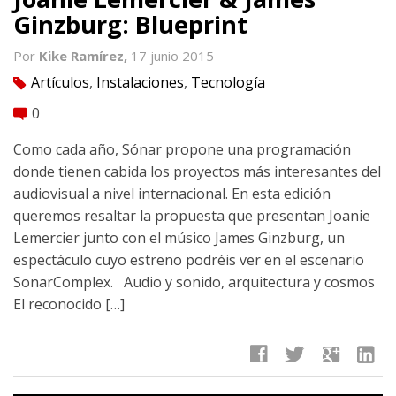
Ginzburg: Blueprint
Por
Kike Ramírez,
17 junio 2015
Artículos
,
Instalaciones
,
Tecnología
tag
0
comment
Como cada año, Sónar propone una programación
donde tienen cabida los proyectos más interesantes del
audiovisual a nivel internacional. En esta edición
queremos resaltar la propuesta que presentan Joanie
Lemercier junto con el músico James Ginzburg, un
espectáculo cuyo estreno podréis ver en el escenario
SonarComplex. Audio y sonido, arquitectura y cosmos
El reconocido […]
facebook
twitter
google
linkedin