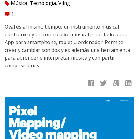
Música
,
Tecnología
,
Vjing
tag
1
comment
Oval es al mismo tiempo, un instrumento musical
electrónico y un controlador musical conectado a una
App para smartphone, tablet u ordenador. Permite
crear y cambiar sonidos y es además una herramienta
para aprender e interpretar música y compartir
composiciones.
facebook
twitter
google
linkedin