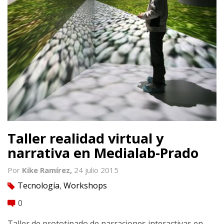
Taller realidad virtual y
narrativa en Medialab-Prado
Por
Kike Ramírez,
24 julio 2015
Tecnología
,
Workshops
tag
0
comment
Taller de prototipado de narraciones interactivas en