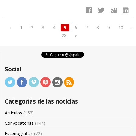
facebook
twitter
google
linkedin
«
1
2
3
4
5
6
7
8
9
10
…
28
»
Social
Categorías de las noticias
Artículos
(153)
Convocatorias
(144)
Escenografias
(72)