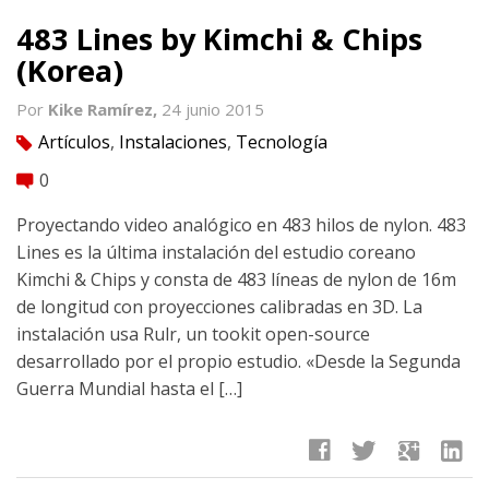
483 Lines by Kimchi & Chips
(Korea)
Por
Kike Ramírez,
24 junio 2015
Artículos
,
Instalaciones
,
Tecnología
tag
0
comment
Proyectando video analógico en 483 hilos de nylon. 483
Lines es la última instalación del estudio coreano
Kimchi & Chips y consta de 483 líneas de nylon de 16m
de longitud con proyecciones calibradas en 3D. La
instalación usa Rulr, un tookit open-source
desarrollado por el propio estudio. «Desde la Segunda
Guerra Mundial hasta el […]
facebook
twitter
google
linkedin