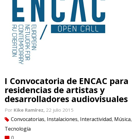
I Convocatoria de ENCAC para
residencias de artistas y
desarrolladores audiovisuales
Por
Kike Ramírez,
22 julio 2015
Convocatorias
,
Instalaciones
,
Interactividad
,
Música
,
tag
Tecnología
0
comment