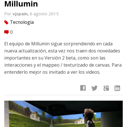
Millumin
Por
vjspain,
6 agosto 2015
Tecnología
tag
0
comment
El equipo de Millumin sigue sorprendiendo en cada
nueva actualización, esta vez nos traen dos novedades
importantes en su Versión 2 beta, como son las
interacciones y el mappeo / texturizado de canvas. Para
entenderlo mejor os invitado a ver los videos.
facebook
twitter
google
linkedin