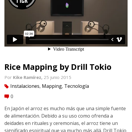
Rice Mapping by Drill Tokio
Por
Kike Ramírez,
25 junio 2015
Instalaciones
,
Mapping
,
Tecnología
tag
0
comment
En Japón el arroz es mucho más que una simple fuente
de alimentación. Debido a su uso como ofrenda a
deidades en rituales y ceremonias, el arroz tiene un
significado espiritual que va mucho más allá. Drill Tokio