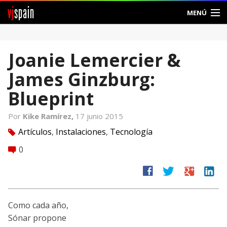
vj
spain
MENÚ
Comunidad
Joanie Lemercier &
Foros
James Ginzburg:
Noticias
Blueprint
Vjspain
Por
Kike Ramírez,
17 junio 2015
Artículos
,
Instalaciones
,
Tecnología
tag
Ayuda
0
comment
Contacto
facebook
twitter
google
linkedin
Entrar
Como cada año,
Crear Cuenta
Sónar propone