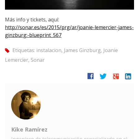
Más info y tickets, aquí:
http://sonar.es/es/2015/prg/ar/joanie-lemercier-james-
ginzburg:-blueprint_567
Etiquetas:
instalacion
,
James Ginzburg
,
Joanie
tag
Lemercier
,
Sonar
facebook
twitter
google
linkedin
Kike Ramírez
Ingeniero de telecomunicación especializado en el