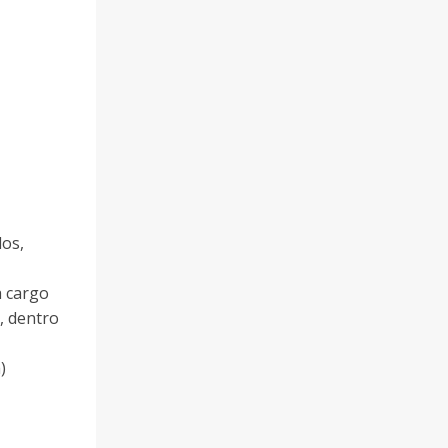
dos,
a cargo
s, dentro
)