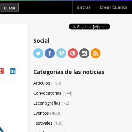
Entrar
Crear Cuenta
Social
oogle
linkedin
Categorías de las noticias
Artículos
(153)
Convocatorias
(144)
Escenografias
(72)
Eventos
(490)
Festivales
(109)