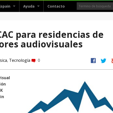
jspain
Ayuda
Contacto
CAC para residencias de
dores audiovisuales
facebook
twitter
g
sica
,
Tecnología
0
comment
isual
ión
SK
in