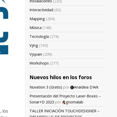
Instalaciones
(220)
Interactividad
(62)
Mapping
(264)
Música
(148)
Tecnología
(274)
Vjing
(165)
Vjspain
(209)
Workshops
(277)
Nuevos hilos en los foros
Nuvation 3 (Gratis)
por
Anaideia D’Ark
Presentación del Proyecto Laser-Boxes –
Sonar+D 2023
por
gnomalab
, los
TALLER INICIACIÓN TOUCHDESIGNER –
DESARROLLO DE PROYECTOS