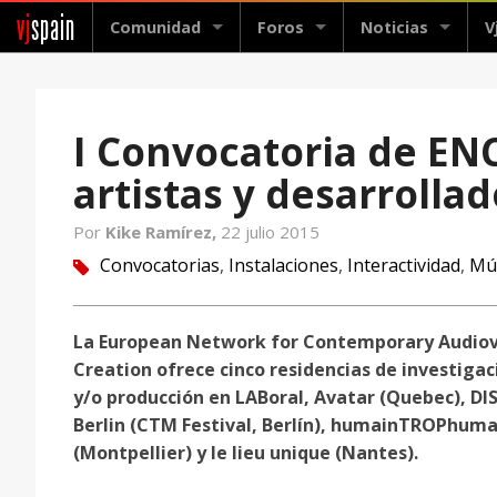
vj
spain
Comunidad
Foros
Noticias
V
I Convocatoria de EN
artistas y desarrolla
Por
Kike Ramírez,
22 julio 2015
Convocatorias
,
Instalaciones
,
Interactividad
,
Mú
tag
La European Network for Contemporary Audiov
Creation ofrece cinco residencias de investigac
y/o producción en LABoral, Avatar (Quebec), DI
Berlin (CTM Festival, Berlín), humainTROPhuma
(Montpellier) y le lieu unique (Nantes).