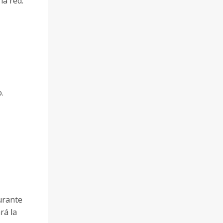
la red.
.
durante
rá la