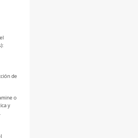
el
):
cción de
xamine o
ica y
.
l