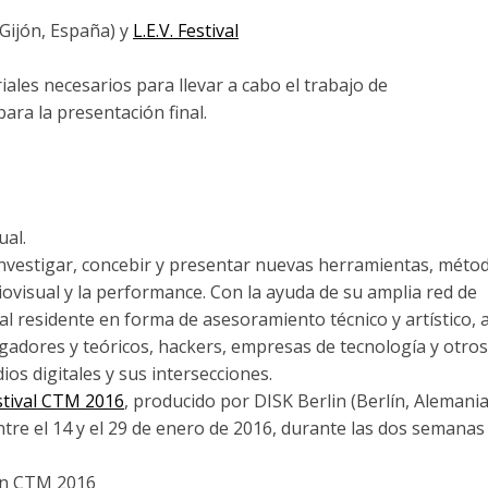
(Gijón, España) y
L.E.V. Festival
iales necesarios para llevar a cabo el trabajo de
ara la presentación final.
ual.
investigar, concebir y presentar nuevas herramientas, méto
iovisual y la performance. Con la ayuda de su amplia red de
al residente en forma de asesoramiento técnico y artístico, 
stigadores y teóricos, hackers, empresas de tecnología y otro
ios digitales y sus intersecciones.
stival CTM 2016
, producido por DISK Berlin (Berlín, Alemania
ntre el 14 y el 29 de enero de 2016, durante las dos semanas
 en CTM 2016