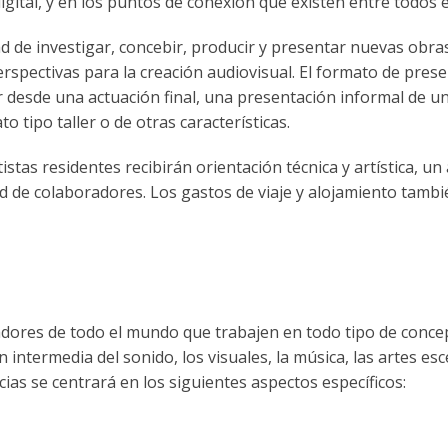
 digital, y en los puntos de conexión que existen entre todos e
ad de investigar, concebir, producir y presentar nuevas obra
spectivas para la creación audiovisual. El formato de pres
ir desde una actuación final, una presentación informal de 
o tipo taller o de otras características.
tistas residentes recibirán orientación técnica y artística, u
 red de colaboradores. Los gastos de viaje y alojamiento tamb
ladores de todo el mundo que trabajen en todo tipo de conce
intermedia del sonido, los visuales, la música, las artes esc
ncias se centrará en los siguientes aspectos específicos: