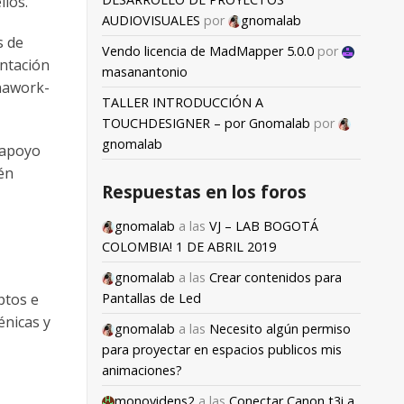
llos.
AUDIOVISUALES
por
gnomalab
s de
Vendo licencia de MadMapper 5.0.0
por
entación
masanantonio
unawork-
TALLER INTRODUCCIÓN A
TOUCHDESIGNER – por Gnomalab
por
gnomalab
n apoyo
ién
Respuestas en los foros
gnomalab
a las
VJ – LAB BOGOTÁ
COLOMBIA! 1 DE ABRIL 2019
gnomalab
a las
Crear contenidos para
Pantallas de Led
ptos e
énicas y
gnomalab
a las
Necesito algún permiso
para proyectar en espacios publicos mis
animaciones?
monovidens2
a las
Conectar Canon t3i a