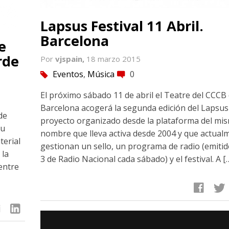
Lapsus Festival 11 Abril.
Barcelona
e
rde
Por
vjspain,
18 marzo 2015
Eventos
,
Música
0
tag
comment
El próximo sábado 11 de abril el Teatre del CCCB
Barcelona acogerá la segunda edición del Lapsus 
de
proyecto organizado desde la plataforma del mi
su
nombre que lleva activa desde 2004 y que actual
erial
gestionan un sello, un programa de radio (emiti
 la
3 de Radio Nacional cada sábado) y el festival. A [
 entre
facebook
twitter
linkedin