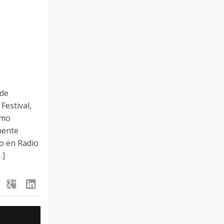
 de
Festival,
smo
mente
do en Radio
…]
google
linkedin