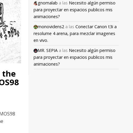
gnomalab
a las
Necesito algún permiso
para proyectar en espacios publicos mis
animaciones?
monovidens2
a las
Conectar Canon t3i a
resolume 4 arena, para mezclar imagenes
en vivo.
MR. SEPIA
a las
Necesito algún permiso
para proyectar en espacios publicos mis
animaciones?
m the
MOS98
ZEMOS98
he