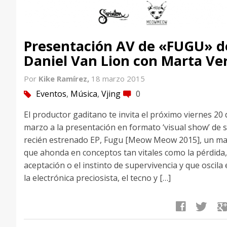
Presentación AV de «FUGU» d
Daniel Van Lion con Marta Ve
Por
Kike Ramírez,
18 marzo 2015
Eventos
,
Música
,
Vjing
0
tag
comment
El productor gaditano te invita el próximo viernes 20 
marzo a la presentación en formato ‘visual show’ de 
recién estrenado EP, Fugu [Meow Meow 2015], un mat
que ahonda en conceptos tan vitales como la pérdida,
aceptación o el instinto de supervivencia y que oscila
la electrónica preciosista, el tecno y […]
facebook
twitter
google