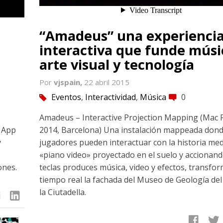
“Amadeus” una experienci
interactiva que funde músi
arte visual y tecnología
Por
vjspain,
22 abril 2015
Eventos
,
Interactividad
,
Música
0
tag
comment
Amadeus – Interactive Projection Mapping (Mac F
a App
2014, Barcelona) Una instalación mappeada dond
y
jugadores pueden interactuar con la historia me
«piano video» proyectado en el suelo y accionan
ones.
teclas produces música, video y efectos, transfo
tiempo real la fachada del Museo de Geología de
la Ciutadella.
linkedin
facebook
twitter