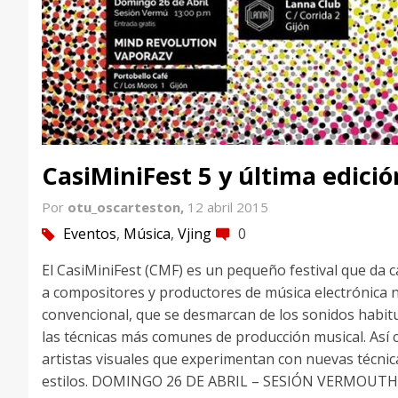
CasiMiniFest 5 y última edició
Por
otu_oscarteston,
12 abril 2015
Eventos
,
Música
,
Vjing
0
tag
comment
El CasiMiniFest (CMF) es un pequeño festival que da 
a compositores y productores de música electrónica 
convencional, que se desmarcan de los sonidos habitu
las técnicas más comunes de producción musical. Así
artistas visuales que experimentan con nuevas técnic
estilos. DOMINGO 26 DE ABRIL – SESIÓN VERMOUTH