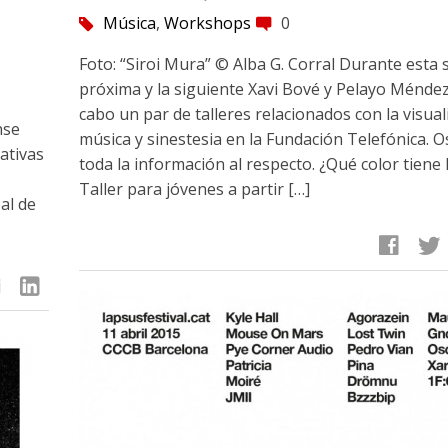
Música
,
Workshops
0
tag
comment
Foto: “Siroi Mura” © Alba G. Corral Durante esta
próxima y la siguiente Xavi Bové y Pelayo Méndez
cabo un par de talleres relacionados con la visual
nse
música y sinestesia en la Fundación Telefónica. 
ativas
toda la información al respecto. ¿Qué color tiene 
Taller para jóvenes a partir […]
al de
facebook
twitter
linkedin