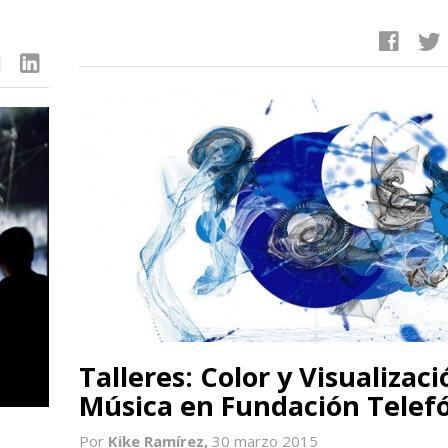
facebook
twitter
linkedin
Talleres: Color y Visualizac
Música en Fundación Telef
Por
Kike Ramírez,
30 marzo 2015