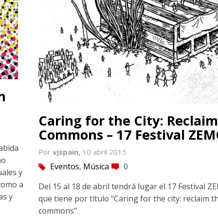
n
Caring for the City: Reclai
Commons – 17 Festival ZE
cabida
Por
vjspain,
10 abril 2015
no
Eventos
,
Música
0
tag
comment
ales y
 como a
Del 15 al 18 de abril tendrá lugar el 17 Festival 
as y
que tiene por título “Caring for the city: reclaim t
commons”.