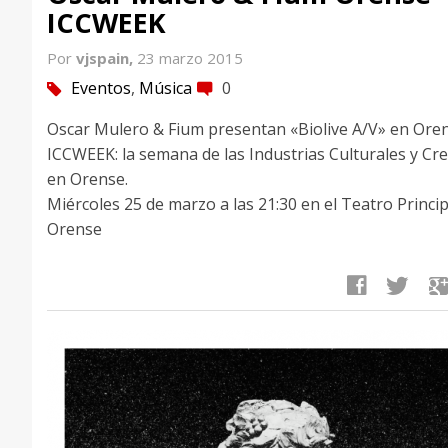
ICCWEEK
Por
vjspain,
23 marzo 2015
Eventos
,
Música
0
tag
comment
Oscar Mulero & Fium presentan «Biolive A/V» en Ore
ICCWEEK: la semana de las Industrias Culturales y Cre
en Orense.
Miércoles 25 de marzo a las 21:30 en el Teatro Princip
Orense
facebook
twitter
google