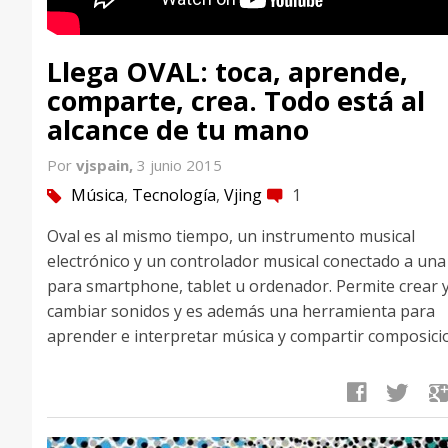
Llega OVAL: toca, aprende,
comparte, crea. Todo está al
alcance de tu mano
Por
vjspain,
3 junio 2015
Música
,
Tecnología
,
Vjing
1
tag
comment
Oval es al mismo tiempo, un instrumento musical
electrónico y un controlador musical conectado a un
para smartphone, tablet u ordenador. Permite crear 
cambiar sonidos y es además una herramienta para
aprender e interpretar música y compartir composici
facebook
twitter
google