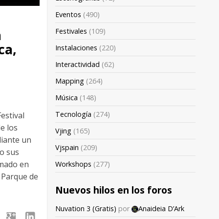
Eventos
(490)
a
Festivales
(109)
ca,
Instalaciones
(220)
Interactividad
(62)
Mapping
(264)
Música
(148)
Tecnología
(274)
estival
e los
Vjing
(165)
diante un
Vjspain
(209)
do sus
rmado en
Workshops
(277)
l Parque de
Nuevos hilos en los foros
Nuvation 3 (Gratis)
por
Anaideia D’Ark
google
linkedin