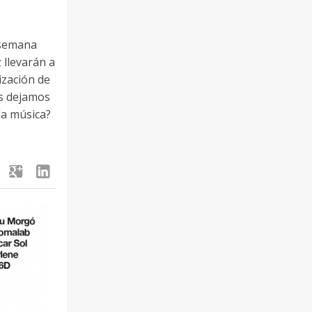
 semana
 llevarán a
ización de
Os dejamos
la música?
google
linkedin