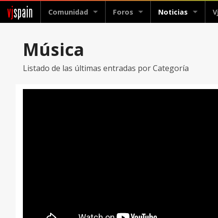
vj
spain
Comunidad
Foros
Noticias
V
Música
Listado de las últimas entradas por Categoría