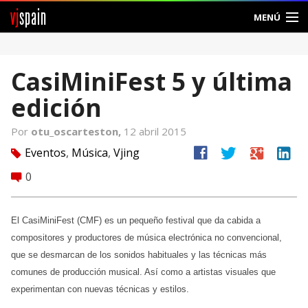
vj
spain
MENÚ
Comunidad
CasiMiniFest 5 y última
Foros
edición
Noticias
Por
otu_oscarteston,
12 abril 2015
Vjspain
facebook
twitter
google
linkedin
Eventos
,
Música
,
Vjing
tag
0
comment
Ayuda
Contacto
El CasiMiniFest (CMF) es un pequeño festival que da cabida a
compositores y productores de música electrónica no convencional,
Entrar
que se desmarcan de los sonidos habituales y las técnicas más
comunes de producción musical. Así como a artistas visuales que
Crear Cuenta
experimentan con nuevas técnicas y estilos.