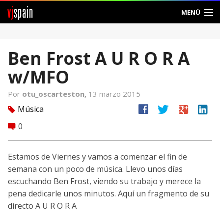
vj
spain
MENÚ
Comunidad
Ben Frost A U R O R A
Foros
w/MFO
Noticias
Por
otu_oscarteston,
13 marzo 2015
Vjspain
facebook
twitter
google
linkedin
Música
tag
0
comment
Ayuda
Contacto
Estamos de Viernes y vamos a comenzar el fin de
semana con un poco de música. Llevo unos días
Entrar
escuchando Ben Frost, viendo su trabajo y merece la
pena dedicarle unos minutos. Aquí un fragmento de su
Crear Cuenta
directo A U R O R A