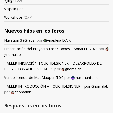
Vjing
(165)
Vjspain
(209)
Workshops
(277)
Nuevos hilos en los foros
Nuvation 3 (Gratis)
por
Anaideia D’Ark
Presentación del Proyecto Laser-Boxes – Sonar+D 2023
por
gnomalab
TALLER INICIACIÓN TOUCHDESIGNER – DESARROLLO DE
PROYECTOS AUDIOVISUALES
por
gnomalab
Vendo licencia de MadMapper 5.0.0
por
masanantonio
TALLER INTRODUCCIÓN A TOUCHDESIGNER – por Gnomalab
por
gnomalab
Respuestas en los foros