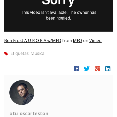
Ben Frost A U R O R A w/MFO
from
MFO
on
Vimeo
.
Etiquetas:
Música
tag
facebook
twitter
google
linkedin
otu_oscarteston