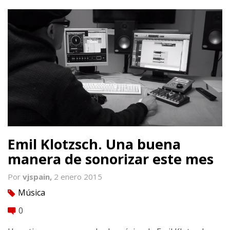
Emil Klotzsch. Una buena
manera de sonorizar este mes
Por
vjspain,
2 enero 2015
Música
tag
0
comment