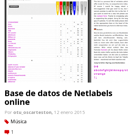
Base de datos de Netlabels
online
Por
otu_oscarteston,
12 enero 2015
Música
tag
1
comment