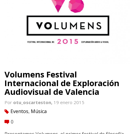
Volumens Festival
Internacional de Exploración
Audiovisual de Valencia
Por
otu_oscarteston,
19 enero 2015
Eventos
,
Música
tag
0
comment
Presentamos Volumens, el primer festival de filosofía