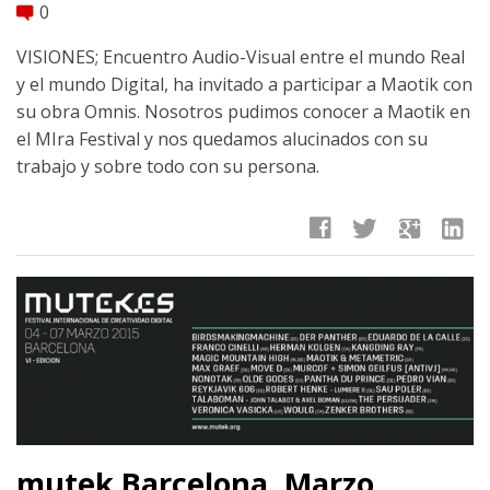
0
comment
VISIONES; Encuentro Audio-Visual entre el mundo Real
y el mundo Digital, ha invitado a participar a Maotik con
su obra Omnis. Nosotros pudimos conocer a Maotik en
el MIra Festival y nos quedamos alucinados con su
trabajo y sobre todo con su persona.
facebook
twitter
google
linkedin
mutek Barcelona. Marzo