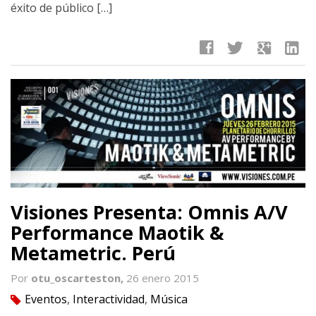
éxito de público […]
facebook
twitter
google
linkedin
Visiones Presenta: Omnis A/V
Performance Maotik &
Metametric. Perú
Por
otu_oscarteston,
26 enero 2015
Eventos
,
Interactividad
,
Música
tag