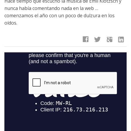
Hace tiempo que escucho la música de Emil Klotzsch y
nunca había comentando nada en la web …
comenzamos el año con un poco de dulzura en los
oídos.
facebook
twitter
google
linkedin