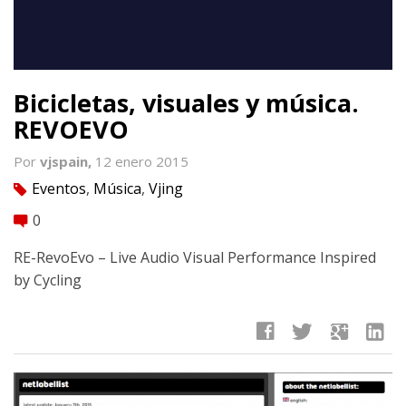
Bicicletas, visuales y música.
REVOEVO
Por
vjspain,
12 enero 2015
Eventos
,
Música
,
Vjing
tag
0
comment
RE-RevoEvo – Live Audio Visual Performance Inspired
by Cycling
facebook
twitter
google
linkedin