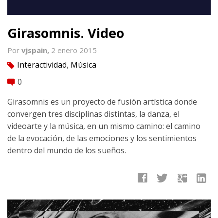
Girasomnis. Video
Por
vjspain,
2 enero 2015
Interactividad
,
Música
tag
0
comment
Girasomnis es un proyecto de fusión artística donde
convergen tres disciplinas distintas, la danza, el
videoarte y la música, en un mismo camino: el camino
de la evocación, de las emociones y los sentimientos
dentro del mundo de los sueños.
facebook
twitter
google
linkedin