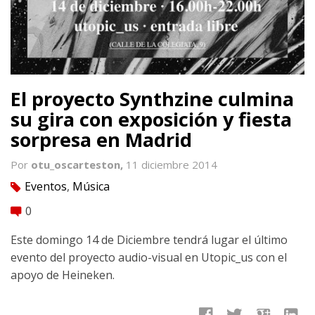
El proyecto Synthzine culmina
su gira con exposición y fiesta
sorpresa en Madrid
Por
otu_oscarteston,
11 diciembre 2014
Eventos
,
Música
tag
0
comment
Este domingo 14 de Diciembre tendrá lugar el último
evento del proyecto audio-visual en Utopic_us con el
apoyo de Heineken.
facebook
twitter
google
linkedin