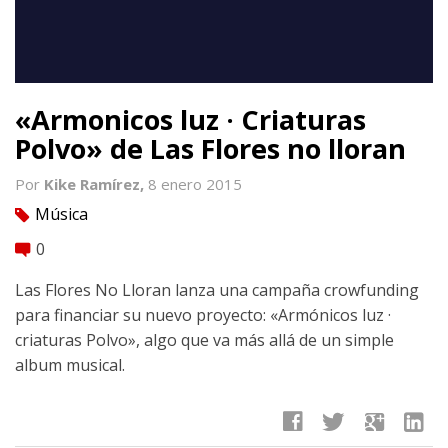
«Armonicos luz · Criaturas
Polvo» de Las Flores no lloran
Por
Kike Ramírez,
8 enero 2015
Música
tag
0
comment
Las Flores No Lloran lanza una campaña crowfunding
para financiar su nuevo proyecto: «Armónicos luz ·
criaturas Polvo», algo que va más allá de un simple
album musical.
facebook
twitter
google
linkedin