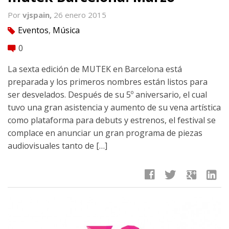
Por
vjspain,
26 enero 2015
Eventos
,
Música
tag
0
comment
La sexta edición de MUTEK en Barcelona está
preparada y los primeros nombres están listos para
ser desvelados. Después de su 5º aniversario, el cual
tuvo una gran asistencia y aumento de su vena artística
como plataforma para debuts y estrenos, el festival se
complace en anunciar un gran programa de piezas
audiovisuales tanto de […]
facebook
twitter
google
linkedin