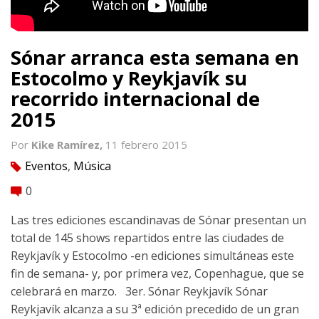
Sónar arranca esta semana en
Estocolmo y Reykjavík su
recorrido internacional de
2015
Por
Kike Ramírez,
11 febrero 2015
Eventos
,
Música
tag
0
comment
Las tres ediciones escandinavas de Sónar presentan un
total de 145 shows repartidos entre las ciudades de
Reykjavík y Estocolmo -en ediciones simultáneas este
fin de semana- y, por primera vez, Copenhague, que se
celebrará en marzo. 3er. Sónar Reykjavík Sónar
Reykjavík alcanza a su 3ª edición precedido de un gran