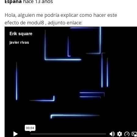
España
hace 13 años
Hola, alguien me podría explicar como hacer este
efecto de modul8 , adjunto enlace: