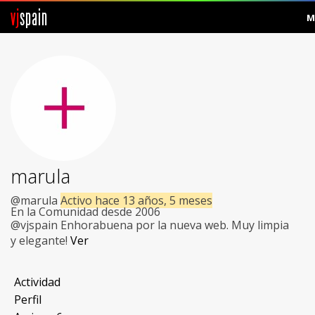
vj
spain
M
Comunidad
Foros
Noticias
Vjspain
marula
Ayuda
@marula
Activo hace 13 años, 5 meses
En la Comunidad desde 2006
Contacto
@vjspain Enhorabuena por la nueva web. Muy limpia
y elegante!
Ver
Entrar
Actividad
Crear Cuenta
Perfil