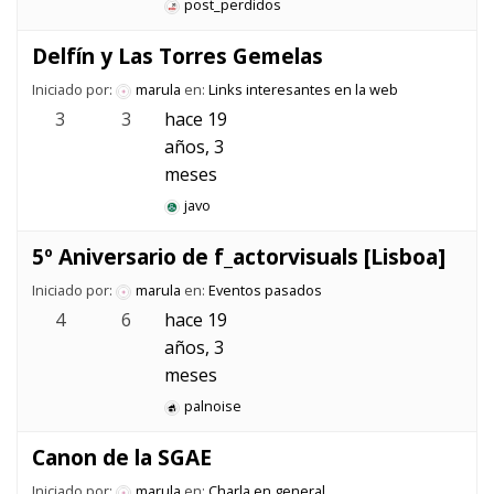
post_perdidos
Delfín y Las Torres Gemelas
Iniciado por:
marula
en:
Links interesantes en la web
3
3
hace 19
años, 3
meses
javo
5º Aniversario de f_actorvisuals [Lisboa]
Iniciado por:
marula
en:
Eventos pasados
4
6
hace 19
años, 3
meses
palnoise
Canon de la SGAE
Iniciado por:
marula
en:
Charla en general