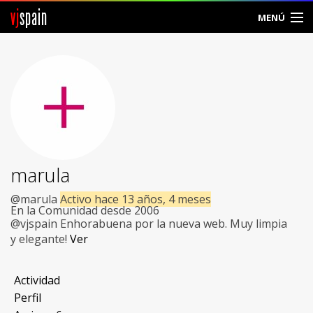
vj
spain
MENÚ
Comunidad
Foros
Noticias
Vjspain
marula
Ayuda
@marula
Activo hace 13 años, 4 meses
En la Comunidad desde 2006
Contacto
@vjspain Enhorabuena por la nueva web. Muy limpia
y elegante!
Ver
Entrar
Actividad
Crear Cuenta
Perfil