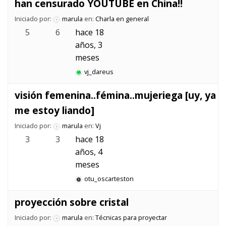
han censurado YOUTUBE en China!!
Iniciado por:
marula
en:
Charla en general
5
6
hace 18
años, 3
meses
vj_dareus
visión femenina..fémina..mujeriega [uy, ya
me estoy liando]
Iniciado por:
marula
en:
Vj
3
3
hace 18
años, 4
meses
otu_oscarteston
proyección sobre cristal
Iniciado por:
marula
en:
Técnicas para proyectar