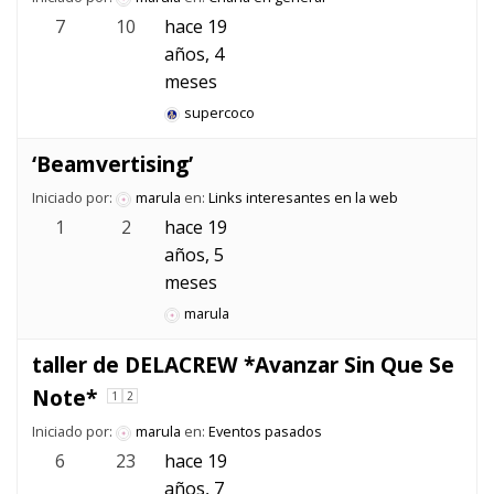
7
10
hace 19
años, 4
meses
supercoco
‘Beamvertising’
Iniciado por:
marula
en:
Links interesantes en la web
1
2
hace 19
años, 5
meses
marula
taller de DELACREW *Avanzar Sin Que Se
Note*
1
2
Iniciado por:
marula
en:
Eventos pasados
6
23
hace 19
años, 7