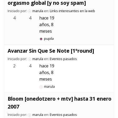
orgasmo global [y no soy spam]
Iniciado por:
marula
en:
Links interesantes en la web
4
4
hace 19
años, 8
meses
pupila
Avanzar Sin Que Se Note [1ºround]
Iniciado por:
marula
en:
Eventos pasados
2
4
hace 19
años, 8
meses
marula
Bloom [onedotzero + mtv] hasta 31 enero
2007
Iniciado por:
marula
en:
Eventos pasados