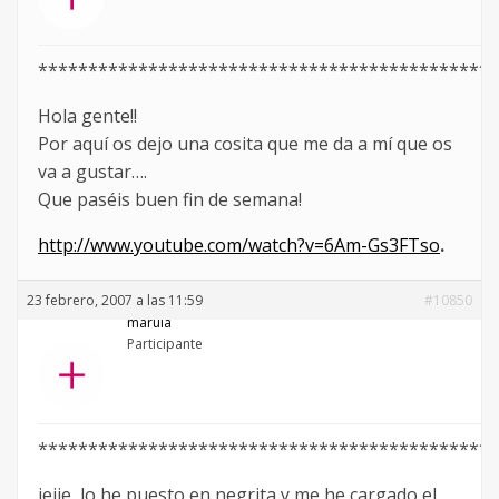
**********************************************
Hola gente!!
Por aquí os dejo una cosita que me da a mí que os
va a gustar….
Que paséis buen fin de semana!
http://www.youtube.com/watch?v=6Am-Gs3FTso
.
23 febrero, 2007 a las 11:59
#10850
marula
Participante
**********************************************
jejje, lo he puesto en negrita y me he cargado el