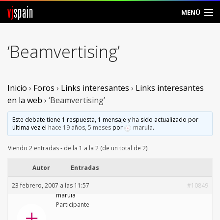
vj
spain
MENÚ
Comunidad
‘Beamvertising’
Foros
Noticias
Inicio
›
Foros
›
Links interesantes
›
Links interesantes
en la web
›
‘Beamvertising’
Vjspain
Este debate tiene 1 respuesta, 1 mensaje y ha sido actualizado por
última vez el
hace 19 años, 5 meses
por
marula
.
Ayuda
Viendo 2 entradas - de la 1 a la 2 (de un total de 2)
Contacto
Autor
Entradas
Entrar
23 febrero, 2007 a las 11:57
#10849
marula
Crear Cuenta
Participante