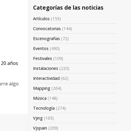
Categorías de las noticias
Artículos
(153)
Convocatorias
(144)
Escenografias
(72)
Eventos
(490)
Festivales
(109)
 20 años
Instalaciones
(220)
Interactividad
(62)
urre algo
Mapping
(264)
Música
(148)
Tecnología
(274)
Vjing
(165)
Vjspain
(209)