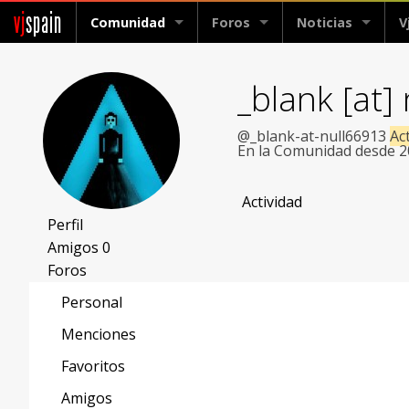
vj
spain
Comunidad
Foros
Noticias
V
_blank [at]
@_blank-at-null66913
Ac
En la Comunidad desde 
Actividad
Perfil
Amigos
0
Foros
Personal
Menciones
Favoritos
Amigos