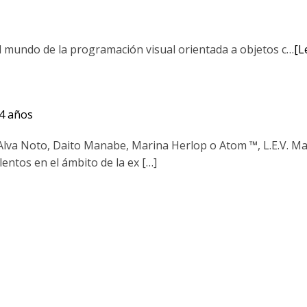
el mundo de la programación visual orientada a objetos c…
[L
4 años
e Alva Noto, Daito Manabe, Marina Herlop o Atom ™, L.E.V. M
entos en el ámbito de la ex […]