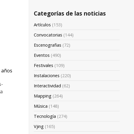
Categorías de las noticias
Artículos
(153)
Convocatorias
(144)
Escenografias
(72)
Eventos
(490)
Festivales
(109)
3 años
Instalaciones
(220)
s-
Interactividad
(62)
 a
Mapping
(264)
Música
(148)
Tecnología
(274)
Vjing
(165)