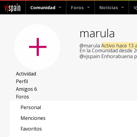
vj
spain
Comunidad
Foros
Noticias
V
marula
@marula
Activo hace 13 
En la Comunidad desde 
@vjspain Enhorabuena po
Actividad
Perfil
Amigos
6
Foros
Personal
Menciones
Favoritos