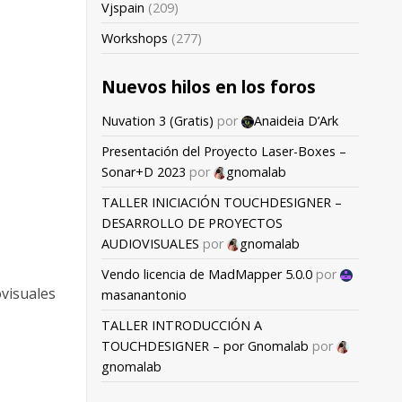
Vjspain
(209)
Workshops
(277)
Nuevos hilos en los foros
Nuvation 3 (Gratis)
por
Anaideia D’Ark
Presentación del Proyecto Laser-Boxes –
Sonar+D 2023
por
gnomalab
TALLER INICIACIÓN TOUCHDESIGNER –
DESARROLLO DE PROYECTOS
AUDIOVISUALES
por
gnomalab
Vendo licencia de MadMapper 5.0.0
por
ovisuales
masanantonio
TALLER INTRODUCCIÓN A
TOUCHDESIGNER – por Gnomalab
por
gnomalab