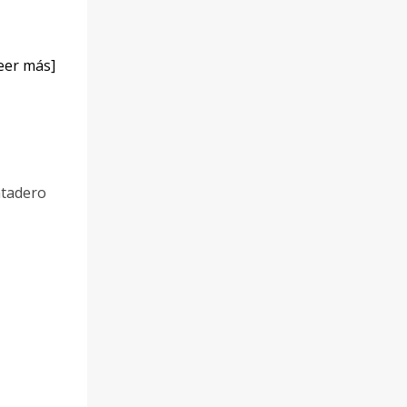
eer más]
atadero