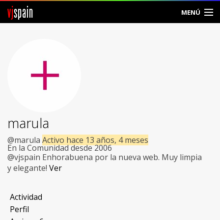
vj
spain
MENÚ
Comunidad
Foros
Noticias
Vjspain
marula
Ayuda
@marula
Activo hace 13 años, 4 meses
En la Comunidad desde 2006
Contacto
@vjspain Enhorabuena por la nueva web. Muy limpia
y elegante!
Ver
Entrar
Actividad
Crear Cuenta
Perfil