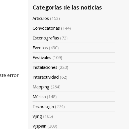
Categorías de las noticias
Artículos
(153)
Convocatorias
(144)
Escenografias
(72)
Eventos
(490)
Festivales
(109)
Instalaciones
(220)
ste error
Interactividad
(62)
Mapping
(264)
Música
(148)
Tecnología
(274)
Vjing
(165)
Vjspain
(209)