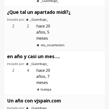
_Guionbajo_
¿Que tal un apartado midi?¿
Iniciado por:
_Guionbajo_
2
2
hace 20
años, 5
meses
otu_oscarteston
en año y casi un mes….
Iniciado por:
_Guionbajo_
2
4
hace 20
años, 7
meses
txampa
Un año con vjspain.com
Iniciado por:
_Guionbajo_