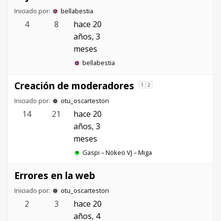
Iniciado por:
bellabestia
4
8
hace 20
años, 3
meses
bellabestia
Creación de moderadores
1
2
Iniciado por:
otu_oscarteston
14
21
hace 20
años, 3
meses
Gaspi – Nökeö VJ – Miga
Errores en la web
Iniciado por:
otu_oscarteston
2
3
hace 20
años, 4