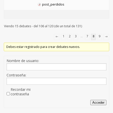
post_perdidos
Viendo 15 debates - del 106 al 120 (de un total de 131)
←
1
2
3
…
7
8
9
→
Debes estar registrado para crear debates nuevos.
Nombre de usuario:
Contraseña:
Recordar mi
contraseña
Acceder