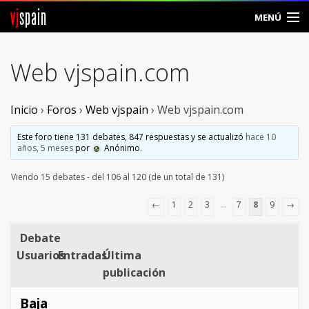
vj
spain
MENÚ
Comunidad
Web vjspain.com
Foros
Inicio
›
Foros
›
Web vjspain
›
Web vjspain.com
Noticias
Este foro tiene 131 debates, 847 respuestas y se actualizó
hace 10
Vjspain
años, 5 meses
por
Anónimo
.
Viendo 15 debates - del 106 al 120 (de un total de 131)
Ayuda
←
1
2
3
…
7
8
9
→
Contacto
Debate
Entrar
Usuarios
Entradas
Última
publicación
Crear Cuenta
Baja