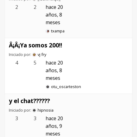
2
2
hace 20
años, 8
meses
txampa
Â¡Â¡Ya somos 200!!
Iniciado por:
vj fry
4
5
hace 20
años, 8
meses
otu_oscarteston
y el chat??????
Iniciado por:
hipnosia
3
3
hace 20
años, 9
meses