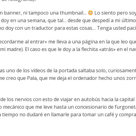
 un banner, ni tampoco una thumbnail…
Lo siento pero soy
 lo doy en una semana, que tal… desde que despedí a mi últi
) no doy con un traductor para estas cosas… Tenga usted paci
e «recordarme al entrar» me lleva a una página en la que leo q
mi madre). El caso es que le doy a la flechita «atrás» en el 
ías uno de los vídeos de la portada saltaba solo, curiosame
 me creo que Pala, que me deja el ordenador hecho unos zo
o de los nervios con esto de viajar en autobús hacia la capit
o mecánico que me leve hasta un concesionario de furgonet
a tiempo no dudaré en llamarle para tomar un café y comprar 