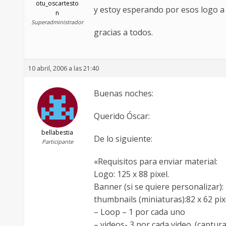
otu_oscartesto
y estoy esperando por esos logo a
n
Superadministrador
gracias a todos.
10 abril, 2006 a las 21:40
Buenas noches:
Querido Óscar:
bellabestia
De lo siguiente:
Participante
«Requisitos para enviar material:
Logo: 125 x 88 pixel.
Banner (si se quiere personalizar):
thumbnails (miniaturas):82 x 62 pix
– Loop – 1 por cada uno
– videos- 3 por cada video. (captu