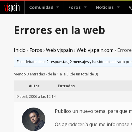
vj
spain
Comunidad
Foros
Noticias
V
Errores en la web
Inicio
›
Foros
›
Web vjspain
›
Web vjspain.com
›
Errore
Este debate tiene 2 respuestas, 2 mensajes y ha sido actualizado por
Viendo 3 entradas - de la 1 a la 3 (de un total de 3)
Autor
Entradas
9 abril, 2006 a las 12:14
Publico un nuevo tema, para que me
Os agradecería que me informaseis