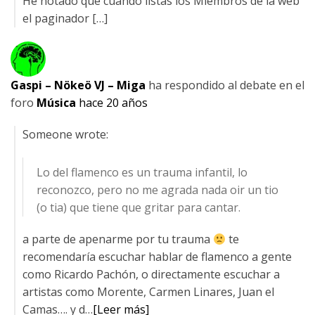
He notado que cuando listas los Miembros de la web
el paginador […]
Gaspi – Nökeö VJ – Miga
ha respondido al debate
en el
foro
Música
hace 20 años
Someone wrote:
Lo del flamenco es un trauma infantil, lo
reconozco, pero no me agrada nada oir un tio
(o tia) que tiene que gritar para cantar.
a parte de apenarme por tu trauma
te
recomendaría escuchar hablar de flamenco a gente
como Ricardo Pachón, o directamente escuchar a
artistas como Morente, Carmen Linares, Juan el
Camas…. y d…
[Leer más]