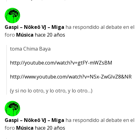
Gaspi – Nökeö VJ – Miga
ha respondido al debate
en el
foro
Música
hace 20 años
toma Chima Baya
http://youtube.com/watch?v=gtFY-mWZsBM
http://www.youtube.com/watch?v=NSx-ZwGIvZ8&NR
(y si no lo otro, y lo otro, y lo otro…)
Gaspi – Nökeö VJ – Miga
ha respondido al debate
en el
foro
Música
hace 20 años