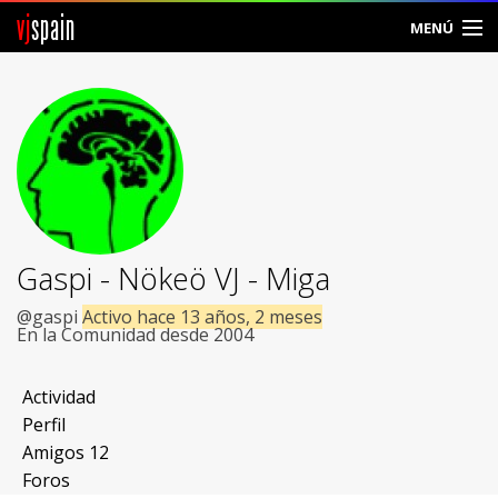
vj
spain
MENÚ
Comunidad
Foros
Noticias
Vjspain
Gaspi - Nökeö VJ - Miga
Ayuda
@gaspi
Activo hace 13 años, 2 meses
En la Comunidad desde 2004
Contacto
Actividad
Entrar
Perfil
Amigos
12
Crear Cuenta
Foros