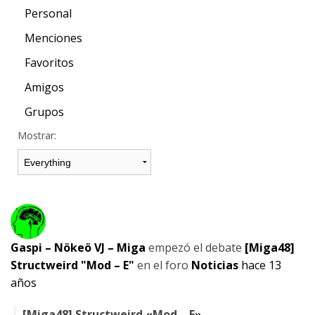
Personal
Menciones
Favoritos
Amigos
Grupos
Mostrar:
Gaspi – Nökeö VJ – Miga
empezó el debate
[Miga48]
Structweird "Mod – E"
en el foro
Noticias
hace 13
años
[Miga48] Structweird «Mod – E»