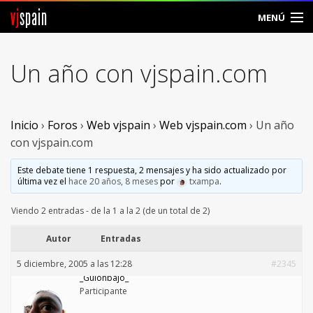
vj
spain
MENÚ
Comunidad
Un año con vjspain.com
Foros
Noticias
Inicio
›
Foros
›
Web vjspain
›
Web vjspain.com
›
Un año
con vjspain.com
Vjspain
Este debate tiene 1 respuesta, 2 mensajes y ha sido actualizado por
última vez el
hace 20 años, 8 meses
por
txampa
.
Ayuda
Viendo 2 entradas - de la 1 a la 2 (de un total de 2)
Contacto
Autor
Entradas
Entrar
5 diciembre, 2005 a las 12:28
#2345
_Guionbajo_
Crear Cuenta
Participante