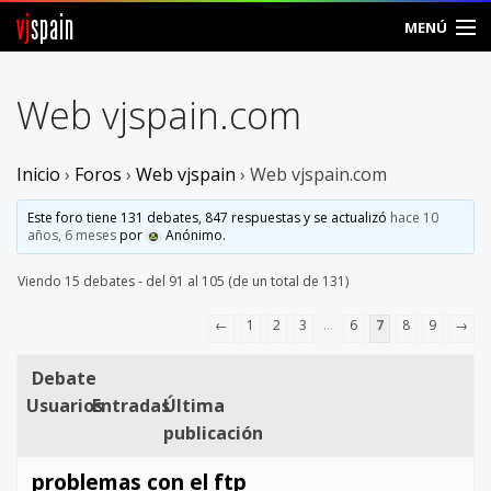
vj
spain
MENÚ
Comunidad
Web vjspain.com
Foros
Inicio
›
Foros
›
Web vjspain
›
Web vjspain.com
Noticias
Este foro tiene 131 debates, 847 respuestas y se actualizó
hace 10
Vjspain
años, 6 meses
por
Anónimo
.
Viendo 15 debates - del 91 al 105 (de un total de 131)
Ayuda
←
1
2
3
…
6
7
8
9
→
Contacto
Debate
Entrar
Usuarios
Entradas
Última
publicación
Crear Cuenta
problemas con el ftp