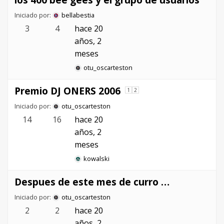
Iniciado por:
bellabestia
3
4
hace 20
años, 2
meses
otu_oscarteston
Premio DJ ONERS 2006
1
2
Iniciado por:
otu_oscarteston
14
16
hace 20
años, 2
meses
kowalski
Despues de este mes de curro …
Iniciado por:
otu_oscarteston
2
2
hace 20
años, 2