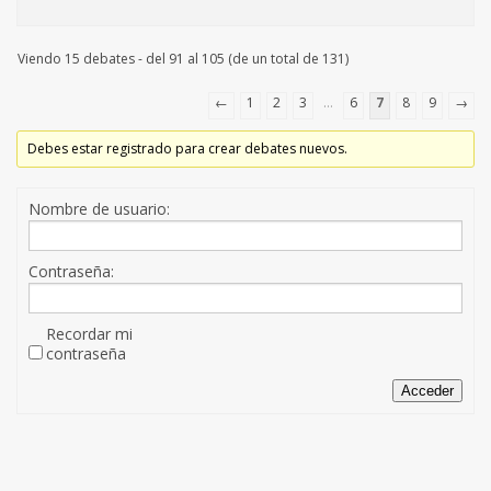
Viendo 15 debates - del 91 al 105 (de un total de 131)
←
1
2
3
…
6
7
8
9
→
Debes estar registrado para crear debates nuevos.
Nombre de usuario:
Contraseña:
Recordar mi
contraseña
Acceder