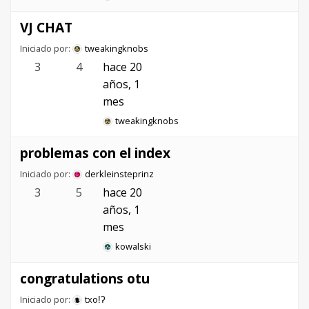
VJ CHAT
Iniciado por:
tweakingknobs
3
4
hace 20
años, 1
mes
tweakingknobs
problemas con el index
Iniciado por:
derkleinsteprinz
3
5
hace 20
años, 1
mes
kowalski
congratulations otu
Iniciado por:
txoǃʔ