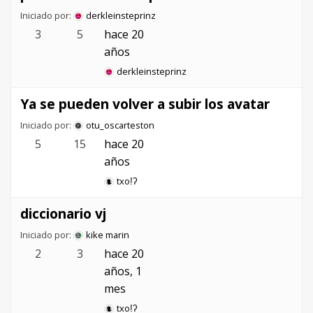
Iniciado por:
derkleinsteprinz
3
5
hace 20
años
derkleinsteprinz
Ya se pueden volver a subir los avatar
Iniciado por:
otu_oscarteston
5
15
hace 20
años
txoǃʔ
diccionario vj
Iniciado por:
kike marin
2
3
hace 20
años, 1
mes
txoǃʔ