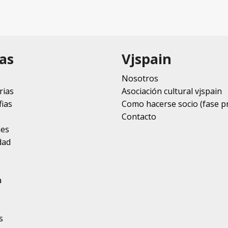
as
Vjspain
Nosotros
rias
Asociación cultural vjspain
ias
Como hacerse socio (fase p
Contacto
nes
dad
a
s