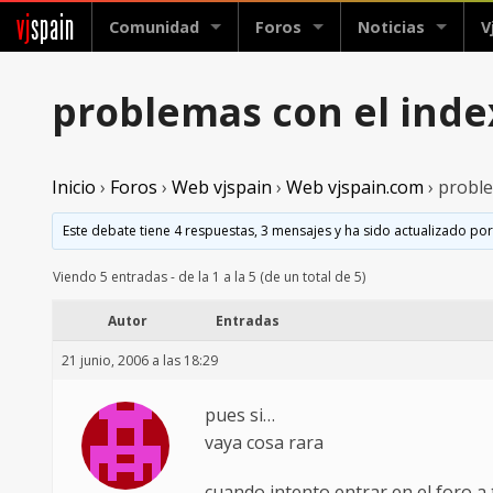
vj
spain
Comunidad
Foros
Noticias
V
problemas con el inde
Inicio
›
Foros
›
Web vjspain
›
Web vjspain.com
›
proble
Este debate tiene 4 respuestas, 3 mensajes y ha sido actualizado por
Viendo 5 entradas - de la 1 a la 5 (de un total de 5)
Autor
Entradas
21 junio, 2006 a las 18:29
pues si…
vaya cosa rara
cuando intento entrar en el foro a 