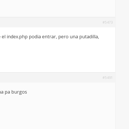
#5473
el index.php podia entrar, pero una putadilla,
#5491
rma pa burgos