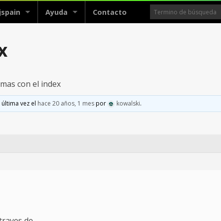
jspain
Ayuda
Contacto
x
mas con el index
 última vez el
hace 20 años, 1 mes
por
kowalski
.
traves de