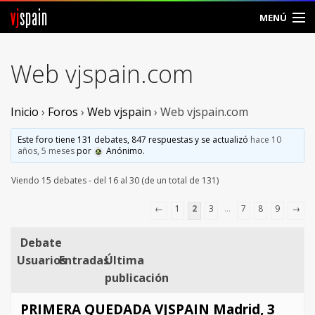
vj
spain
MENÚ
Comunidad
Web vjspain.com
Foros
Inicio
›
Foros
›
Web vjspain
›
Web vjspain.com
Noticias
Este foro tiene 131 debates, 847 respuestas y se actualizó
hace 10
Vjspain
años, 5 meses
por
Anónimo
.
Viendo 15 debates - del 16 al 30 (de un total de 131)
Ayuda
←
1
2
3
…
7
8
9
→
Contacto
Debate
Entrar
Usuarios
Entradas
Última
publicación
Crear Cuenta
PRIMERA QUEDADA VJSPAIN Madrid, 3