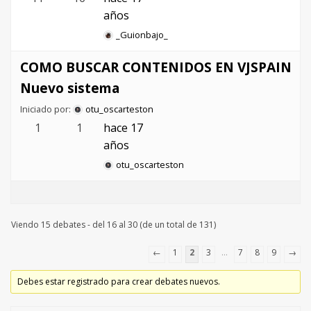
años
_Guionbajo_
COMO BUSCAR CONTENIDOS EN VJSPAIN
Nuevo sistema
Iniciado por:
otu_oscarteston
1
1
hace 17
años
otu_oscarteston
Viendo 15 debates - del 16 al 30 (de un total de 131)
←
1
2
3
…
7
8
9
→
Debes estar registrado para crear debates nuevos.