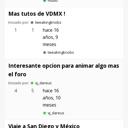
mudo
Mas tutos de VDMX !
Iniciado por:
tweakingknobs
1
1
hace 16
años, 9
meses
tweakingknobs
Interesante opcion para animar algo mas
el foro
Iniciado por:
vj_dareus
4
5
hace 16
años, 10
meses
vj_dareus
Viaje a San Diego y México