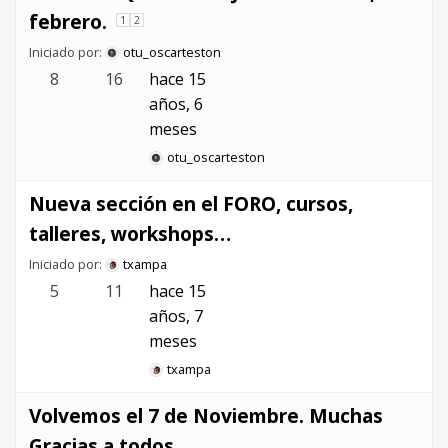
febrero.
1
2
Iniciado por:
otu_oscarteston
8
16
hace 15
años, 6
meses
otu_oscarteston
Nueva sección en el FORO, cursos,
talleres, workshops…
Iniciado por:
txampa
5
11
hace 15
años, 7
meses
txampa
Volvemos el 7 de Noviembre. Muchas
Gracias a todos