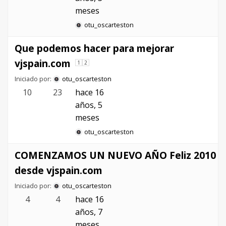
meses
otu_oscarteston
Que podemos hacer para mejorar
vjspain.com
1
2
Iniciado por:
otu_oscarteston
10
23
hace 16
años, 5
meses
otu_oscarteston
COMENZAMOS UN NUEVO AÑO Feliz 2010
desde vjspain.com
Iniciado por:
otu_oscarteston
4
4
hace 16
años, 7
meses