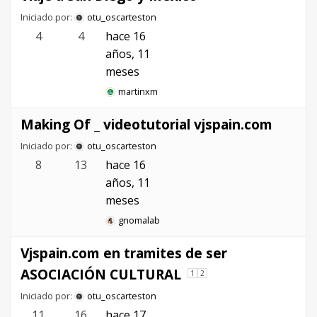
Iniciado por:
otu_oscarteston
4
4
hace 16
años, 11
meses
martinxm
Making Of _ videotutorial vjspain.com
Iniciado por:
otu_oscarteston
8
13
hace 16
años, 11
meses
gnomalab
Vjspain.com en tramites de ser
ASOCIACIÓN CULTURAL
1
2
Iniciado por:
otu_oscarteston
11
16
hace 17