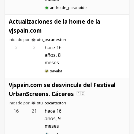
androide_paranoide
Actualizaciones de la home de la
vjspain.com
Iniciado por:
otu_oscarteston
2
2
hace 16
años, 8
meses
sayaka
Vjspain.com se desvincula del Festival
UrbanScreens. Cáceres
1
2
Iniciado por:
otu_oscarteston
16
21
hace 16
años, 9
meses