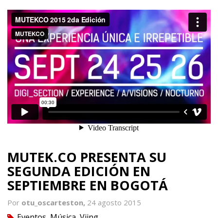
MUTEK.CO PRESENTA SU
SEGUNDA EDICIÓN EN
SEPTIEMBRE EN BOGOTÁ
Por
otu_oscarteston,
24 agosto 2015
Eventos
,
Música
,
Vjing
tag