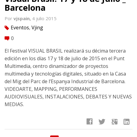
Barcelona
Por
vjspain,
4 julio 2015
Eventos
,
Vjing
tag
0
comment
El Festival VISUAL BRASIL realizará su décima tercera
edición en los días 17 y 18 de julio de 2015 en el Punt
Multimedia, centro dinamizador de proyectos
multimedia y tecnologías digitales, situado en la Casa
del Mig del Parc de l’Espanya Industrial de Barcelona.
VIDEOARTE, MAPPING, PERFORMANCES
AUDIOVISUALES, INSTALACIONES, DEBATES Y NUEVAS
MEDIAS.
facebook
twitter
google
linkedin