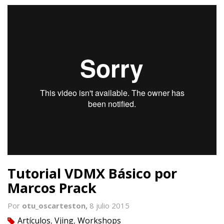
Tutorial VDMX Básico por
Marcos Prack
Por
otu_oscarteston,
8 julio 2015
Artículos
,
Vjing
,
Workshops
tag