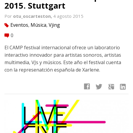
2015. Stuttgart
Por
otu_oscarteston,
4 agosto 2015
Eventos
,
Música
,
Vjing
tag
0
comment
El CAMP festival internacional ofrece un laboratorio
interactivo innovador para artistas sonoros, artistas
multimedia, VJs y músicos. Este año el festival cuenta
con la represenatción española de Xarlene.
facebook
twitter
google
linkedin