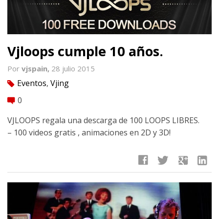
Vjloops cumple 10 años.
Por
vjspain,
28 julio 2015
Eventos
,
Vjing
tag
0
comment
VJLOOPS regala una descarga de 100 LOOPS LIBRES.
– 100 videos gratis , animaciones en 2D y 3D!
facebook
twitter
google
linkedin