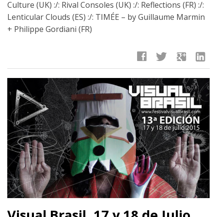
Culture (UK) :/: Rival Consoles (UK) :/: Reflections (FR) :/:
Lenticular Clouds (ES) :/: TIMÉE – by Guillaume Marmin
+ Philippe Gordiani (FR)
facebook
twitter
google
linkedin
Visual Brasil. 17 y 18 de Julio _