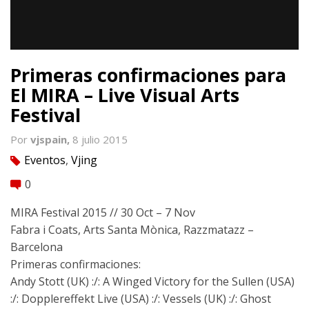
Primeras confirmaciones para
El MIRA – Live Visual Arts
Festival
Por
vjspain,
8 julio 2015
Eventos
,
Vjing
tag
0
comment
MIRA Festival 2015 // 30 Oct – 7 Nov
Fabra i Coats, Arts Santa Mònica, Razzmatazz –
Barcelona
Primeras confirmaciones:
Andy Stott (UK) :/: A Winged Victory for the Sullen (USA)
:/: Dopplereffekt Live (USA) :/: Vessels (UK) :/: Ghost