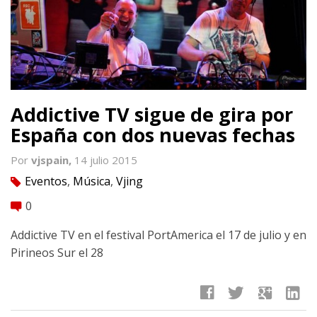
Addictive TV sigue de gira por
España con dos nuevas fechas
Por
vjspain,
14 julio 2015
Eventos
,
Música
,
Vjing
tag
0
comment
Addictive TV en el festival PortAmerica el 17 de julio y en
Pirineos Sur el 28
facebook
twitter
google
linkedin