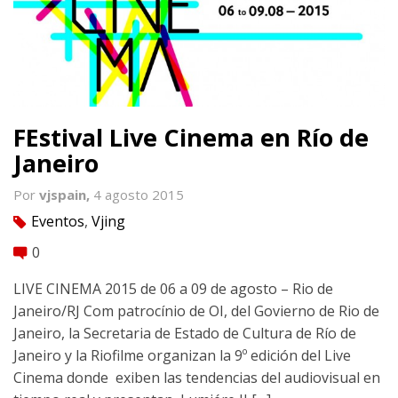
FEstival Live Cinema en Río de
Janeiro
Por
vjspain,
4 agosto 2015
Eventos
,
Vjing
tag
0
comment
LIVE CINEMA 2015 de 06 a 09 de agosto – Rio de
Janeiro/RJ Com patrocínio de OI, del Govierno de Rio de
Janeiro, la Secretaria de Estado de Cultura de Río de
Janeiro y la Riofilme organizan la 9º edición del Live
Cinema donde exiben las tendencias del audiovisual en