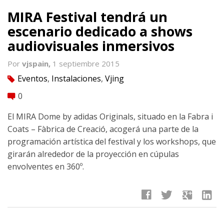
MIRA Festival tendrá un
escenario dedicado a shows
audiovisuales inmersivos
Por
vjspain,
1 septiembre 2015
Eventos
,
Instalaciones
,
Vjing
tag
0
comment
El MIRA Dome by adidas Originals, situado en la Fabra i
Coats – Fàbrica de Creació, acogerá una parte de la
programación artística del festival y los workshops, que
girarán alrededor de la proyección en cúpulas
envolventes en 360º.
facebook
twitter
google
linkedin