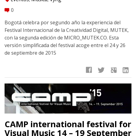
0
comment
Bogotá celebra por segundo año la experiencia del
Festival Internacional de la Creatividad Digital, MUTEK,
con la segunda edición de MICRO_MUTEK.CO. Esta
versión simplificada del festival acoge entre el 24 y 26
de septiembre de 2015
facebook
twitter
google
linkedin
CAMP international festival for
Visual Music 14 – 19 September