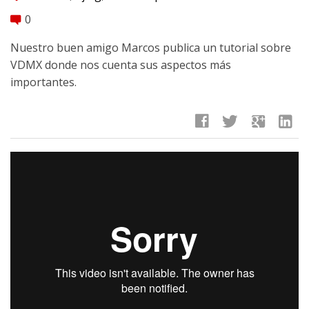
0
comment
Nuestro buen amigo Marcos publica un tutorial sobre
VDMX donde nos cuenta sus aspectos más
importantes.
facebook
twitter
google
linkedin