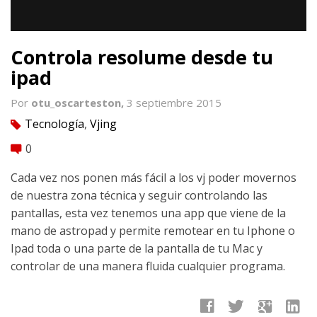
Controla resolume desde tu
ipad
Por
otu_oscarteston,
3 septiembre 2015
Tecnología
,
Vjing
tag
0
comment
Cada vez nos ponen más fácil a los vj poder movernos
de nuestra zona técnica y seguir controlando las
pantallas, esta vez tenemos una app que viene de la
mano de astropad y permite remotear en tu Iphone o
Ipad toda o una parte de la pantalla de tu Mac y
controlar de una manera fluida cualquier programa.
facebook
twitter
google
linkedin