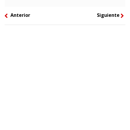
Anterior
Siguiente
left
right