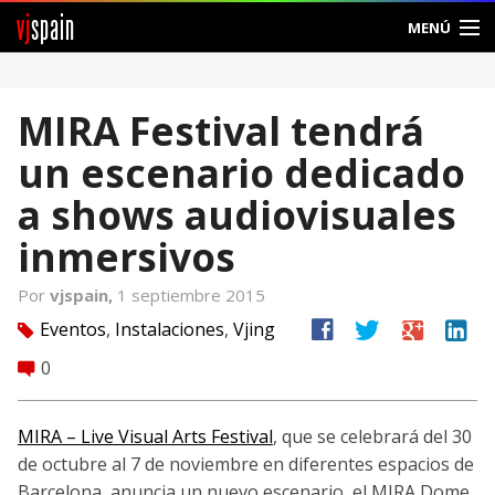
vj
spain
MENÚ
Comunidad
MIRA Festival tendrá
Foros
un escenario dedicado
Noticias
a shows audiovisuales
Vjspain
inmersivos
Ayuda
Por
vjspain,
1 septiembre 2015
facebook
twitter
google
linkedin
Eventos
,
Instalaciones
,
Vjing
tag
Contacto
0
comment
Entrar
MIRA – Live Visual Arts Festival
, que se celebrará del 30
Crear Cuenta
de octubre al 7 de noviembre en diferentes espacios de
Barcelona, anuncia un nuevo escenario, el MIRA Dome