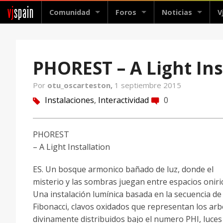
vj
spain
Comunidad
Foros
Noticias
V
PHOREST – A Light Ins
Por
otu_oscarteston,
1 septiembre 2015
Instalaciones
,
Interactividad
0
tag
comment
PHOREST
– A Light Installation
ES. Un bosque armonico bañado de luz, donde el
misterio y las sombras juegan entre espacios oniri
Una instalación lumínica basada en la secuencia de
Fibonacci, clavos oxidados que representan los arb
divinamente distribuidos bajo el numero PHI, luces