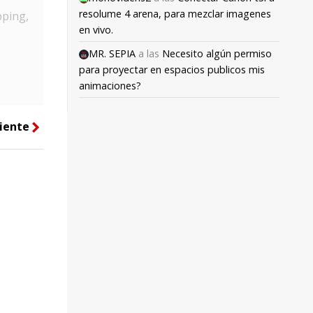
resolume 4 arena, para mezclar imagenes
pping,
en vivo.
MR. SEPIA
a las
Necesito algún permiso
para proyectar en espacios publicos mis
animaciones?
iente
right