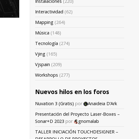
Instalaciones
(220)
Interactividad
(62)
Mapping
(264)
Música
(148)
Tecnología
(274)
Vjing
(165)
Vjspain
(209)
Workshops
(277)
Nuevos hilos en los foros
Nuvation 3 (Gratis)
por
Anaideia D’Ark
Presentación del Proyecto Laser-Boxes –
Sonar+D 2023
por
gnomalab
TALLER INICIACIÓN TOUCHDESIGNER –
DESARROLLO DE PROYECTOS