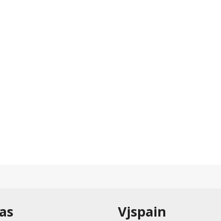
as
Vjspain