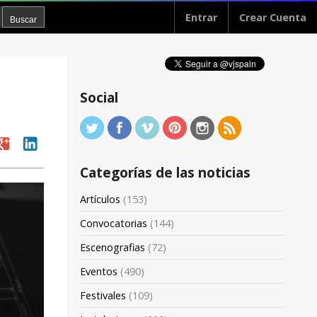
Entrar
Crear Cuenta
Social
oogle
linkedin
Categorías de las noticias
Artículos
(153)
Convocatorias
(144)
Escenografias
(72)
Eventos
(490)
Festivales
(109)