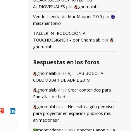
AUDIOVISUALES
por
gnomalab
Vendo licencia de MadMapper 5.0.0
por
masanantonio
TALLER INTRODUCCIÓN A
TOUCHDESIGNER – por Gnomalab
por
gnomalab
Respuestas en los foros
gnomalab
a las
VJ – LAB BOGOTÁ
COLOMBIA! 1 DE ABRIL 2019
gnomalab
a las
Crear contenidos para
Pantallas de Led
gnomalab
a las
Necesito algún permiso
oogle
linkedin
para proyectar en espacios publicos mis
animaciones?
monovidens2
a las
Conectar Canon t3i a