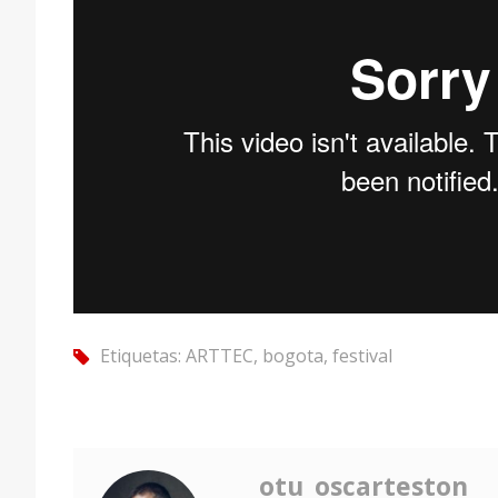
Etiquetas:
ARTTEC
,
bogota
,
festival
tag
otu_oscarteston