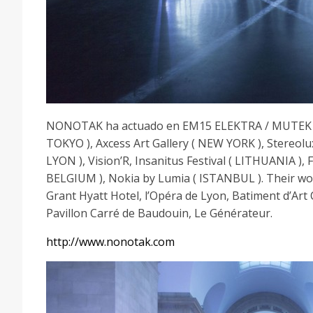
NONOTAK ha actuado en EM15 ELEKTRA / MUTEK ( MO
TOKYO ), Axcess Art Gallery ( NEW YORK ), Stereolux
LYON ), Vision’R, Insanitus Festival ( LITHUANIA ), F
BELGIUM ), Nokia by Lumia ( ISTANBUL ). Their work
Grant Hyatt Hotel, l’Opéra de Lyon, Batiment d’Ar
Pavillon Carré de Baudouin, Le Générateur.
http://www.nonotak.com