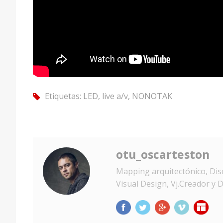
Etiquetas:
LED
,
live a/v
,
NONOTAK
tag
otu_oscarteston
Mapping arquitectónico, Dise
Visual Design, Vj.Creador y D