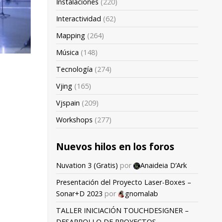
Instalaciones
(220)
Interactividad
(62)
Mapping
(264)
Música
(148)
Tecnología
(274)
Vjing
(165)
Vjspain
(209)
Workshops
(277)
Nuevos hilos en los foros
Nuvation 3 (Gratis)
por
Anaideia D’Ark
Presentación del Proyecto Laser-Boxes –
Sonar+D 2023
por
gnomalab
TALLER INICIACIÓN TOUCHDESIGNER –
DESARROLLO DE PROYECTOS