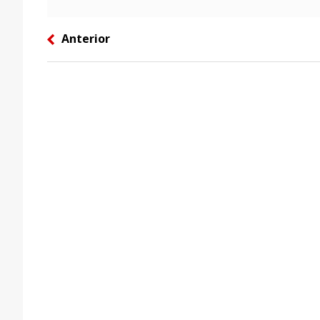
Anterior
left