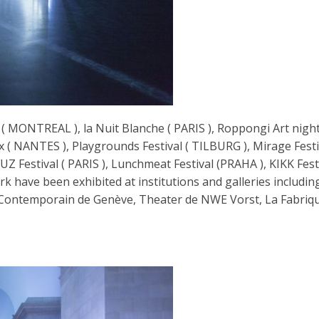
NTREAL ), la Nuit Blanche ( PARIS ), Roppongi Art night
 ( NANTES ), Playgrounds Festival ( TILBURG ), Mirage Festi
UZ Festival ( PARIS ), Lunchmeat Festival (PRAHA ), KIKK Festi
 have been exhibited at institutions and galleries includi
t Contemporain de Genève, Theater de NWE Vorst, La Fabriq