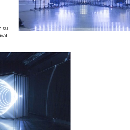
n su
ival