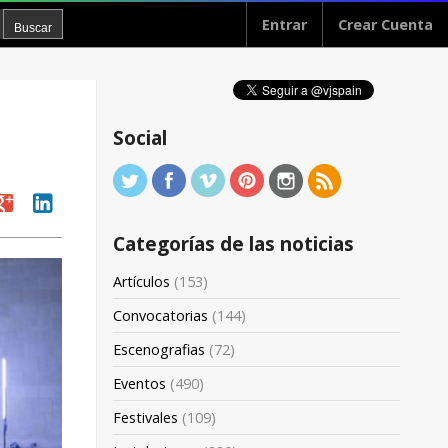
Entrar
Crear Cuenta
Social
oogle
linkedin
Categorías de las noticias
Artículos
(153)
Convocatorias
(144)
Escenografias
(72)
Eventos
(490)
Festivales
(109)