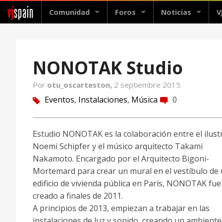
vj
spain
Comunidad
Foros
Noticias
V
NONOTAK Studio
Por
otu_oscarteston,
2 septiembre 2015
Eventos
,
Instalaciones
,
Música
0
tag
comment
Estudio NONOTAK es la colaboración entre el ilust
Noemi Schipfer y el músico arquitecto Takami
Nakamoto. Encargado por el Arquitecto Bigoni-
Mortemard para crear un mural en el vestíbulo de
edificio de vivienda pública en París, NONOTAK fue
creado a finales de 2011.
A principios de 2013, empiezan a trabajar en las
instalaciones de luz y sonido, creando un ambiente