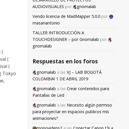
AUDIOVISUALES
por
gnomalab
Vendo licencia de MadMapper 5.0.0
por
masanantonio
TALLER INTRODUCCIÓN A
TOUCHDESIGNER – por Gnomalab
por
gnomalab
 (
val (
Respuestas en los foros
val (
gnomalab
a las
VJ – LAB BOGOTÁ
ng Tokyo
COLOMBIA! 1 DE ABRIL 2019
ue,
gnomalab
a las
Crear contenidos para
Pantallas de Led
gnomalab
a las
Necesito algún permiso
para proyectar en espacios publicos mis
animaciones?
monovidens2
a las
Conectar Canon t3i a