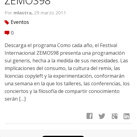
ZEMOS98
Por
mlastra,
29 marzo 2011
Eventos
tag
0
comment
Descarga el programa Como cada año, el Festival
Internacional ZEMOS98 presenta una programación
sui generis, hecha a la medida de sus necesidades. Las
implicaciones del consumo, la cultura del remix, las
licencias copyleft y la experimentación, conformarán
una semana en la que los talleres, las conferencias, los
conciertos y la filosofí­a de compartir conocimiento
serán […]
facebook
twitter
google
linkedin