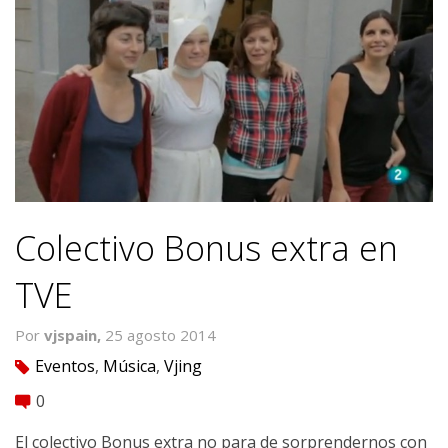
Colectivo Bonus extra en
TVE
Por
vjspain,
25 agosto 2014
Eventos
,
Música
,
Vjing
tag
0
comment
El colectivo Bonus extra no para de sorprendernos con