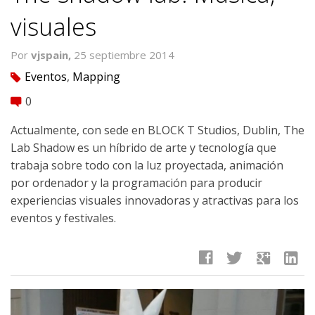
visuales
Por
vjspain,
25 septiembre 2014
Eventos
,
Mapping
tag
0
comment
Actualmente, con sede en BLOCK T Studios, Dublin, The
Lab Shadow es un híbrido de arte y tecnología que
trabaja sobre todo con la luz proyectada, animación
por ordenador y la programación para producir
experiencias visuales innovadoras y atractivas para los
eventos y festivales.
facebook
twitter
google
linkedin