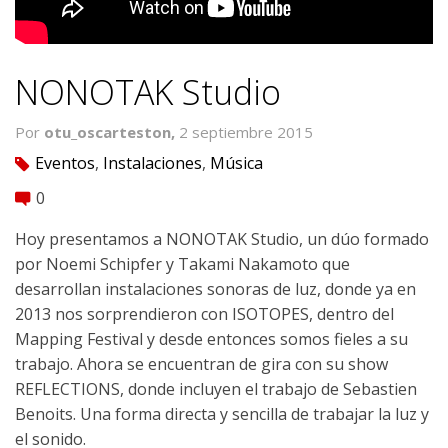
NONOTAK Studio
Por
otu_oscarteston,
2 septiembre 2015
Eventos
,
Instalaciones
,
Música
tag
0
comment
Hoy presentamos a NONOTAK Studio, un dúo formado
por Noemi Schipfer y Takami Nakamoto que
desarrollan instalaciones sonoras de luz, donde ya en
2013 nos sorprendieron con ISOTOPES, dentro del
Mapping Festival y desde entonces somos fieles a su
trabajo. Ahora se encuentran de gira con su show
REFLECTIONS, donde incluyen el trabajo de Sebastien
Benoits. Una forma directa y sencilla de trabajar la luz y
el sonido.