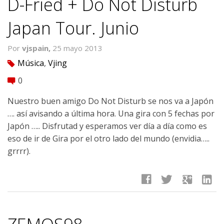
D-Fried + Do Not Disturb
Japan Tour. Junio
Por
vjspain,
25 mayo 2013
Música
,
Vjing
tag
0
comment
Nuestro buen amigo Do Not Disturb se nos va a Japón
…. así avisando a última hora. Una gira con 5 fechas por
Japón ….. Disfrutad y esperamos ver día a día como es
eso de ir de Gira por el otro lado del mundo (envidia…..
grrrr).
facebook
twitter
google
linkedin