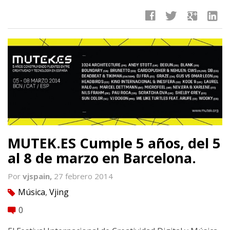
facebook
twitter
google
linkedin
MUTEK.ES Cumple 5 años, del 5
al 8 de marzo en Barcelona.
Por
vjspain,
27 febrero 2014
Música
,
Vjing
tag
0
comment