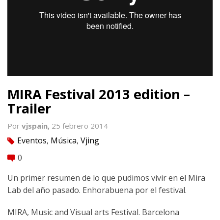
MIRA Festival 2013 edition –
Trailer
Por
vjspain,
25 febrero 2014
Eventos
,
Música
,
Vjing
tag
0
comment
Un primer resumen de lo que pudimos vivir en el Mira
Lab del año pasado. Enhorabuena por el festival.
MIRA, Music and Visual arts Festival. Barcelona