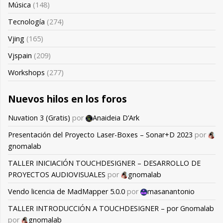
Música
(148)
Tecnología
(274)
Vjing
(165)
Vjspain
(209)
Workshops
(277)
Nuevos hilos en los foros
Nuvation 3 (Gratis)
por
Anaideia D’Ark
Presentación del Proyecto Laser-Boxes – Sonar+D 2023
por
gnomalab
TALLER INICIACIÓN TOUCHDESIGNER – DESARROLLO DE
PROYECTOS AUDIOVISUALES
por
gnomalab
Vendo licencia de MadMapper 5.0.0
por
masanantonio
TALLER INTRODUCCIÓN A TOUCHDESIGNER – por Gnomalab
por
gnomalab