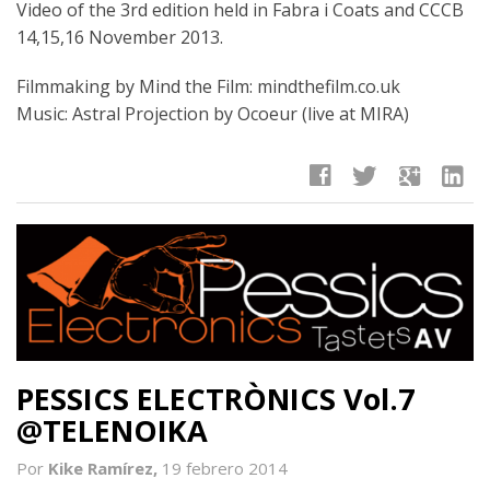
Video of the 3rd edition held in Fabra i Coats and CCCB
14,15,16 November 2013.
Filmmaking by Mind the Film: mindthefilm.co.uk
Music: Astral Projection by Ocoeur (live at MIRA)
facebook
twitter
google
linkedin
PESSICS ELECTRÒNICS Vol.7
@TELENOIKA
Por
Kike Ramírez,
19 febrero 2014