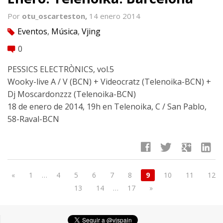
Por
otu_oscarteston,
14 enero 2014
Eventos
,
Música
,
Vjing
tag
0
comment
PESSICS ELECTRÒNICS, vol.5
Wooky-live A / V (BCN) + Videocratz (Telenoika-BCN) +
Dj Moscardonzzz (Telenoika-BCN)
18 de enero de 2014, 19h en Telenoika, C / San Pablo,
58-Raval-BCN
facebook
twitter
google
linkedin
«
1
…
4
5
6
7
8
9
10
11
12
13
14
…
17
»