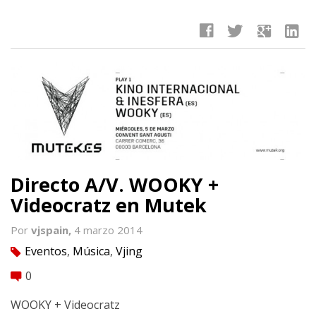
facebook
twitter
google
linkedin
Directo A/V. WOOKY +
Videocratz en Mutek
Por
vjspain,
4 marzo 2014
Eventos
,
Música
,
Vjing
tag
0
comment
WOOKY + Videocratz