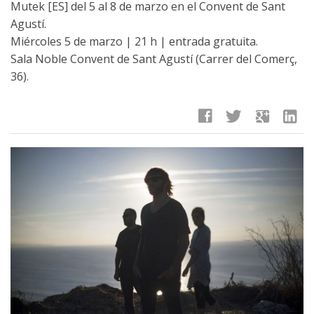
Mutek [ES] del 5 al 8 de marzo en el Convent de Sant
Agustí.
Miércoles 5 de marzo | 21 h | entrada gratuita.
Sala Noble Convent de Sant Agustí (Carrer del Comerç,
36).
facebook
twitter
google
linkedin