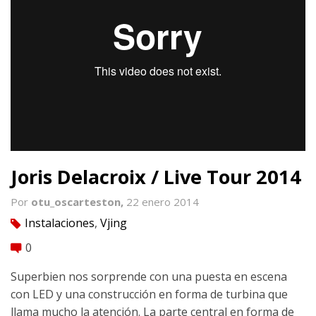
Joris Delacroix / Live Tour 2014
Por
otu_oscarteston,
22 enero 2014
Instalaciones
,
Vjing
tag
0
comment
Superbien nos sorprende con una puesta en escena
con LED y una construcción en forma de turbina que
llama mucho la atención. La parte central en forma de