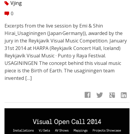
Vjing
tag
0
comment
Excerpts from the live session by Emi & Shin
Hirai_Usaginingen (Japan·Germany)), awarded by the
jury in the Reykjavík Visual Music Competition. January
31st 2014 at HARPA (Reykjavík Concert Hall, Iceland)
Reykjavík Visual Music · Punto y Raya Festival.
USAGININGEN The concept behind this visual music
piece is the Birth of Earth. The usaginingen team
invented […]
facebook
twitter
google
linkedin