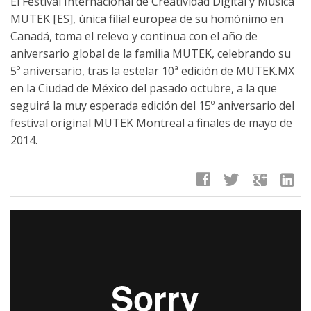
El Festival Internacional de Creatividad Digital y Música
MUTEK [ES], única filial europea de su homónimo en
Canadá, toma el relevo y continua con el año de
aniversario global de la familia MUTEK, celebrando su
5º aniversario, tras la estelar 10ª edición de MUTEK.MX
en la Ciudad de México del pasado octubre, a la que
seguirá la muy esperada edición del 15º aniversario del
festival original MUTEK Montreal a finales de mayo de
2014.
facebook
twitter
google
linkedin