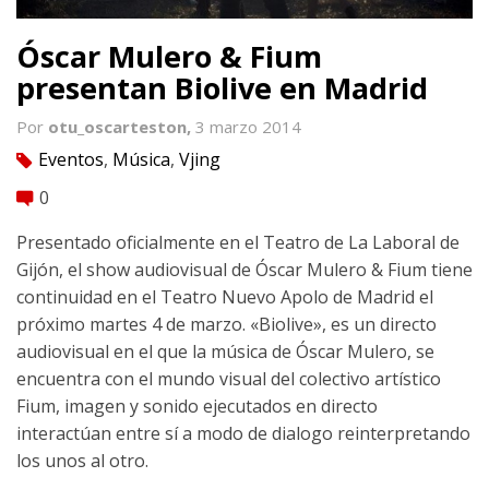
Óscar Mulero & Fium
presentan Biolive en Madrid
Por
otu_oscarteston,
3 marzo 2014
Eventos
,
Música
,
Vjing
tag
0
comment
Presentado oficialmente en el Teatro de La Laboral de
Gijón, el show audiovisual de Óscar Mulero & Fium tiene
continuidad en el Teatro Nuevo Apolo de Madrid el
próximo martes 4 de marzo. «Biolive», es un directo
audiovisual en el que la música de Óscar Mulero, se
encuentra con el mundo visual del colectivo artístico
Fium, imagen y sonido ejecutados en directo
interactúan entre sí a modo de dialogo reinterpretando
los unos al otro.