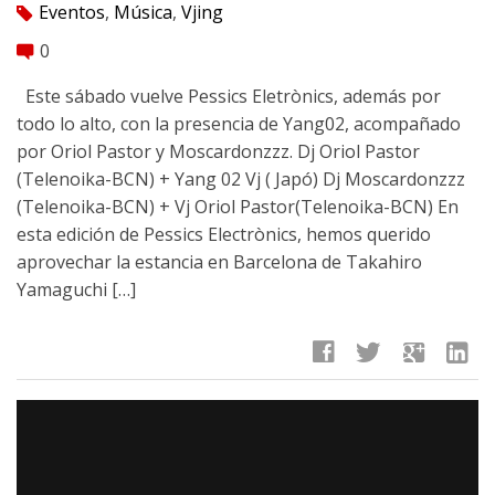
Eventos
,
Música
,
Vjing
tag
0
comment
Este sábado vuelve Pessics Eletrònics, además por
todo lo alto, con la presencia de Yang02, acompañado
por Oriol Pastor y Moscardonzzz. Dj Oriol Pastor
(Telenoika-BCN) + Yang 02 Vj ( Japó) Dj Moscardonzzz
(Telenoika-BCN) + Vj Oriol Pastor(Telenoika-BCN) En
esta edición de Pessics Electrònics, hemos querido
aprovechar la estancia en Barcelona de Takahiro
Yamaguchi […]
facebook
twitter
google
linkedin