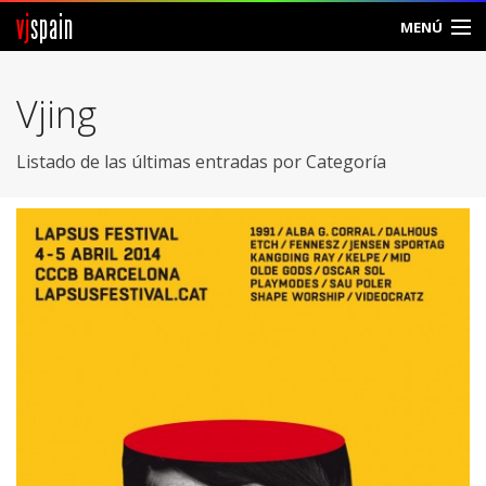
vj
spain
MENÚ
Comunidad
Vjing
Foros
Listado de las últimas entradas por Categoría
Noticias
Vjspain
Ayuda
Contacto
Entrar
Crear Cuenta