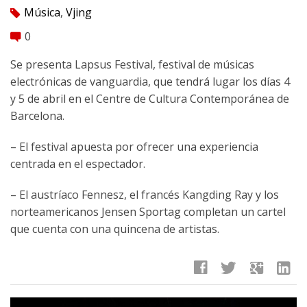
Música
,
Vjing
tag
0
comment
Se presenta Lapsus Festival, festival de músicas
electrónicas de vanguardia, que tendrá lugar los días 4
y 5 de abril en el Centre de Cultura Contemporánea de
Barcelona.
– El festival apuesta por ofrecer una experiencia
centrada en el espectador.
– El austríaco Fennesz, el francés Kangding Ray y los
norteamericanos Jensen Sportag completan un cartel
que cuenta con una quincena de artistas.
facebook
twitter
google
linkedin