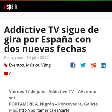
vj
spain
Comunidad
Addictive TV sigue de
Foros
gira por España con
Noticias
dos nuevas fechas
Vjspain
Por
vjspain,
14 julio 2015
facebook
twitter
google
linkedin
Eventos
,
Música
,
Vjing
tag
Ayuda
0
comment
Contacto
Entrar
Viernes 17 de julio : Addictive TV – AV remix
set
Crear Cuenta
PORTAMERICA, Nigrán – Pontevedra, Galicia
Más:
http://portamerica.es/cartel