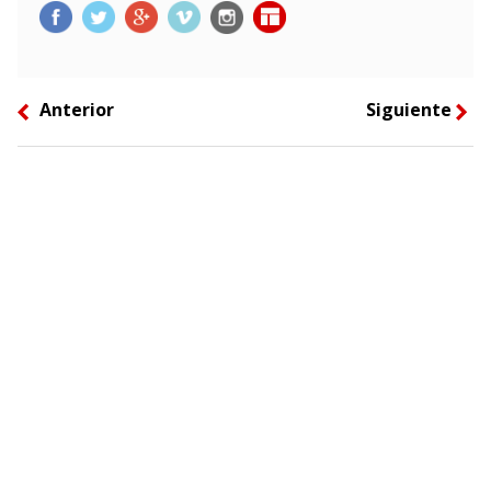
Anterior
Siguiente
left
right