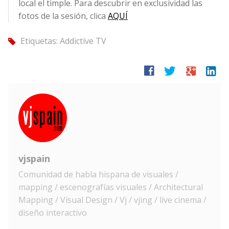
local el timple. Para descubrir en exclusividad las
fotos de la sesión, clica
AQUÍ
Etiquetas:
Addictive TV
tag
facebook
twitter
google
linkedin
vjspain
Comunidad de habla hispana de visuales /
mapping / escenografías visuales / Architectural
Mapping / Visual Design / Vj / vjing / live cinema /
diseño interactivo