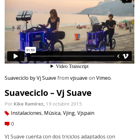
Suaveciclo by Vj Suave
from
vjsuave
on
Vimeo
.
Suaveciclo – Vj Suave
Por
Kike Ramírez,
19 octubre 2015
Instalaciones
,
Música
,
Vjing
,
Vjspain
tag
0
comment
VJ Suave cuenta con dos triciclos adaptados con