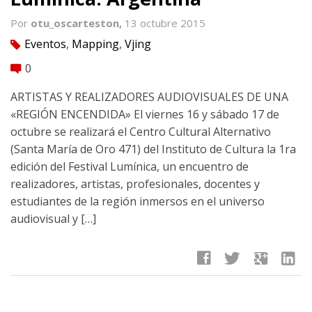
Por
otu_oscarteston,
13 octubre 2015
Eventos
,
Mapping
,
Vjing
tag
0
comment
ARTISTAS Y REALIZADORES AUDIOVISUALES DE UNA
«REGIÓN ENCENDIDA» El viernes 16 y sábado 17 de
octubre se realizará el Centro Cultural Alternativo
(Santa María de Oro 471) del Instituto de Cultura la 1ra
edición del Festival Lumínica, un encuentro de
realizadores, artistas, profesionales, docentes y
estudiantes de la región inmersos en el universo
audiovisual y […]
facebook
twitter
google
linkedin