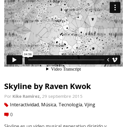
Skyline by Raven Kwok
Por
Kike Ramírez,
29 septiembre 2015
Interactividad
,
Música
,
Tecnología
,
Vjing
tag
0
comment
Skyline es un video musical generativo dirigido y