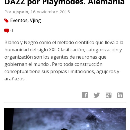
DAZZ por Playmodes. Alemania
Por
vjspain,
16 noviembre 2015
Eventos
,
Vjing
tag
0
comment
Blanco y Negro como el método científico que lleva a la
humanidad del siglo XXI. Clasificación, categorización y
organización son los agentes de neuronas que
gobiernan el mundo . Pero toda construcción
conceptual tiene sus propias limitaciones, agujeros y
arañazos .
facebook
twitter
google
linkedin