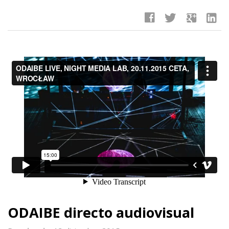
facebook
twitter
google
linkedin
ODAIBE directo audiovisual