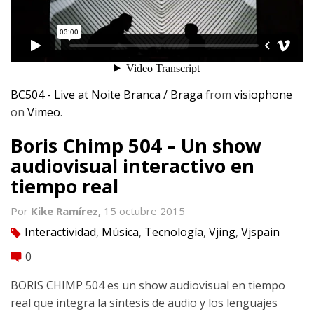
BC504 - Live at Noite Branca / Braga
from
visiophone
on
Vimeo
.
Boris Chimp 504 – Un show
audiovisual interactivo en
tiempo real
Por
Kike Ramírez,
15 octubre 2015
Interactividad
,
Música
,
Tecnología
,
Vjing
,
Vjspain
tag
0
comment
BORIS CHIMP 504 es un show audiovisual en tiempo
real que integra la síntesis de audio y los lenguajes