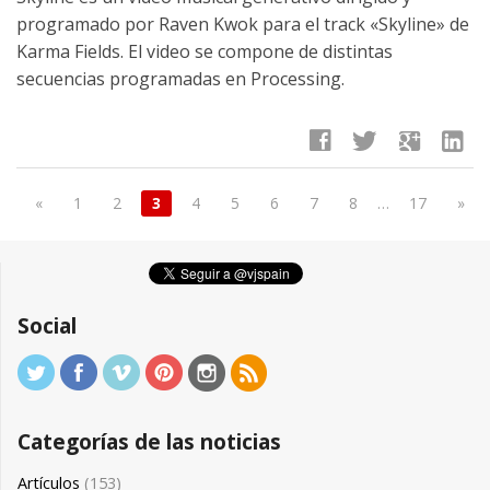
programado por Raven Kwok para el track «Skyline» de
Karma Fields. El video se compone de distintas
secuencias programadas en Processing.
facebook
twitter
google
linkedin
«
1
2
3
4
5
6
7
8
…
17
»
Social
Categorías de las noticias
Artículos
(153)