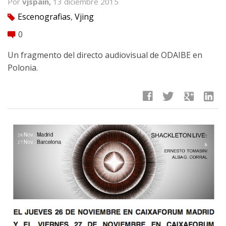
Por
vjspain,
13 diciembre 2015
Escenografias
,
Vjing
tag
0
comment
Un fragmento del directo audiovisual de ODAIBE en
Polonia.
facebook
twitter
google
linkedin