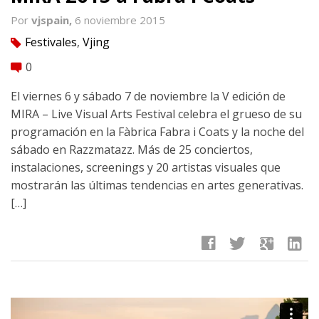
Por
vjspain,
6 noviembre 2015
Festivales
,
Vjing
tag
0
comment
El viernes 6 y sábado 7 de noviembre la V edición de
MIRA – Live Visual Arts Festival celebra el grueso de su
programación en la Fàbrica Fabra i Coats y la noche del
sábado en Razzmatazz. Más de 25 conciertos,
instalaciones, screenings y 20 artistas visuales que
mostrarán las últimas tendencias en artes generativas.
[…]
facebook
twitter
google
linkedin