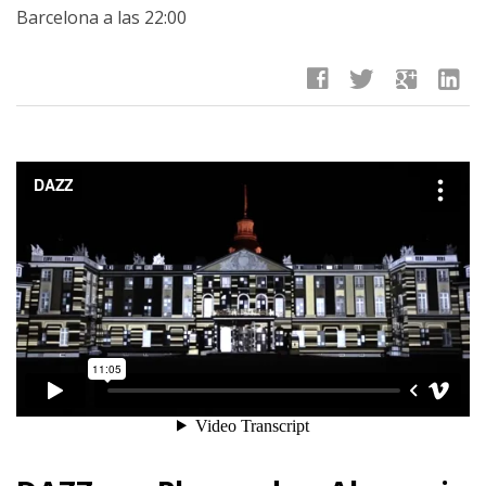
Barcelona a las 22:00
facebook
twitter
google
linkedin