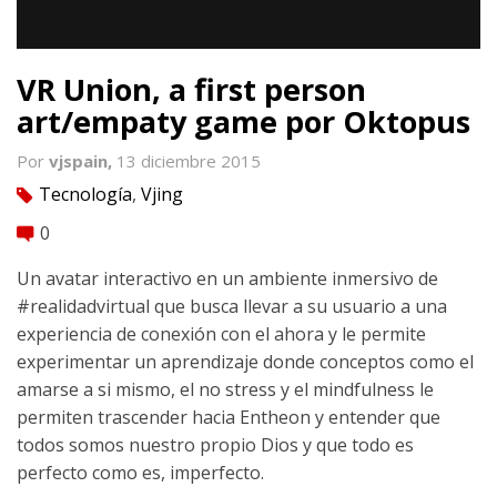
VR Union, a first person
art/empaty game por Oktopus
Por
vjspain,
13 diciembre 2015
Tecnología
,
Vjing
tag
0
comment
Un avatar interactivo en un ambiente inmersivo de
‪#‎realidadvirtual‬ ‪que busca llevar a su usuario a una
experiencia de conexión con el ahora y le permite
experimentar un aprendizaje donde conceptos como el
amarse a si mismo, el no stress y el mindfulness le
permiten trascender hacia Entheon y entender que
todos somos nuestro propio Dios y que todo es
perfecto como es, imperfecto.