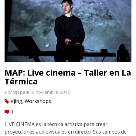
MAP: Live cinema – Taller en La
Térmica
Por
vjspain,
6 noviembre 2015
Vjing
,
Workshops
tag
1
comment
LIVE CINEMA es la técnica artística para crear
proyecciones audiovisuales en directo. Sus campos de