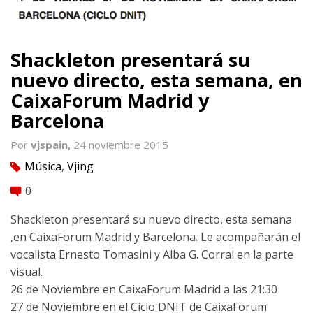
Shackleton presentará su
nuevo directo, esta semana, en
CaixaForum Madrid y
Barcelona
Por
vjspain,
24 noviembre 2015
Música
,
Vjing
tag
0
comment
Shackleton presentará su nuevo directo, esta semana
,en CaixaForum Madrid y Barcelona. Le acompañarán el
vocalista Ernesto Tomasini y Alba G. Corral en la parte
visual.
26 de Noviembre en CaixaForum Madrid a las 21:30
27 de Noviembre en el Ciclo DNIT de CaixaForum