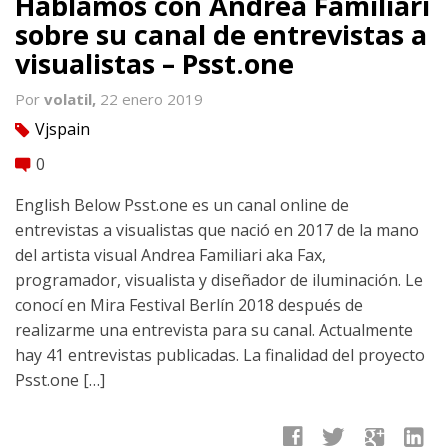
Hablamos con Andrea Familiari
sobre su canal de entrevistas a
visualistas – Psst.one
Por
volatil,
22 enero 2019
Vjspain
tag
0
comment
English Below Psst.one es un canal online de
entrevistas a visualistas que nació en 2017 de la mano
del artista visual Andrea Familiari aka Fax,
programador, visualista y diseñador de iluminación. Le
conocí en Mira Festival Berlín 2018 después de
realizarme una entrevista para su canal. Actualmente
hay 41 entrevistas publicadas. La finalidad del proyecto
Psst.one […]
facebook
twitter
google
linkedin