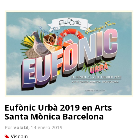
Eufònic Urbà 2019 en Arts
Santa Mònica Barcelona
Por
volatil,
14 enero 2019
Vjspain
tag