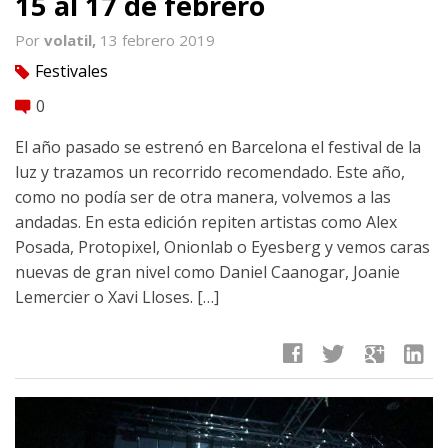
15 al 17 de febrero
Por
volatil,
13 febrero 2019
Festivales
tag
0
comment
El año pasado se estrenó en Barcelona el festival de la
luz y trazamos un recorrido recomendado. Este año,
como no podía ser de otra manera, volvemos a las
andadas. En esta edición repiten artistas como Alex
Posada, Protopixel, Onionlab o Eyesberg y vemos caras
nuevas de gran nivel como Daniel Caanogar, Joanie
Lemercier o Xavi Lloses. […]
facebook
twitter
google
linkedin