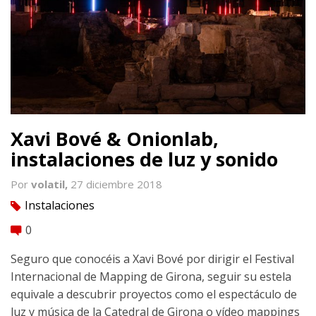
Xavi Bové & Onionlab,
instalaciones de luz y sonido
Por
volatil,
27 diciembre 2018
Instalaciones
tag
0
comment
Seguro que conocéis a Xavi Bové por dirigir el Festival
Internacional de Mapping de Girona, seguir su estela
equivale a descubrir proyectos como el espectáculo de
luz y música de la Catedral de Girona o vídeo mappings