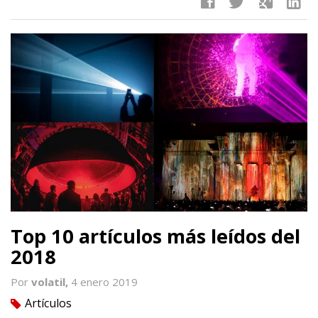
facebook
twitter
google
linkedin
Top 10 artículos más leídos del
2018
Por
volatil,
4 enero 2019
Artículos
tag