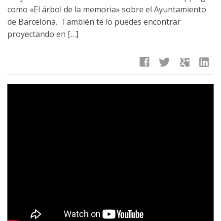
como «El árbol de la memoria» sobre el Ayuntamiento
de Barcelona. También te lo puedes encontrar
proyectando en […]
facebook
twitter
google
linkedin