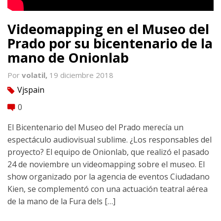
Videomapping en el Museo del
Prado por su bicentenario de la
mano de Onionlab
Por
volatil,
19 diciembre 2018
Vjspain
tag
0
comment
El Bicentenario del Museo del Prado merecía un
espectáculo audiovisual sublime. ¿Los responsables del
proyecto? El equipo de Onionlab, que realizó el pasado
24 de noviembre un videomapping sobre el museo. El
show organizado por la agencia de eventos Ciudadano
Kien, se complementó con una actuación teatral aérea
de la mano de la Fura dels […]