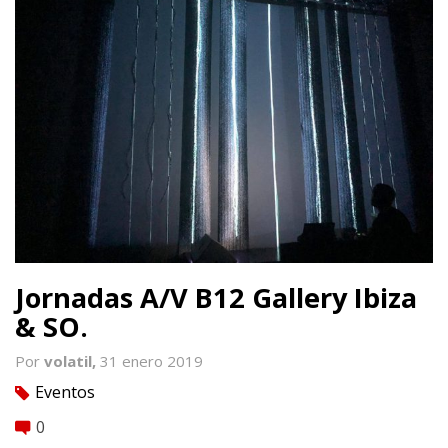
Jornadas A/V B12 Gallery Ibiza
& SO.
Por
volatil,
31 enero 2019
Eventos
tag
0
comment