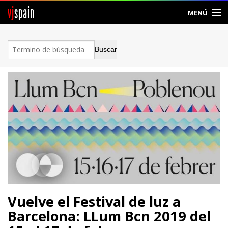
vj
spain
MENÚ
Comunidad
Foros
Noticias
Vjspain
Ayuda
Contacto
Entrar
Vuelve el Festival de luz a
Crear Cuenta
Barcelona: LLum Bcn 2019 del