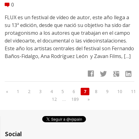
0
comment
FLUX es un festival de vídeo de autor, este año llega a
su 13ª edición, desde que nació su objetivo ha sido dar
protagonismo a los autores que trabajan en el campo
del videoarte, el documental o las videoinstalaciones.
Este año los artistas centrales del festival son Fernando
Baños-Fidalgo, Ana Rodríguez León y Zavan Films, […]
facebook
twitter
google
linkedin
«
1
2
3
4
5
6
7
8
9
10
11
12
…
189
»
Social