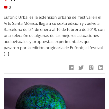
0
comment
Eufònic Urbà, es la extensión urbana del festival en el
Arts Santa Mònica, llega a su sexta edición y vuelve a
Barcelona del 31 de enero al 10 de febrero de 2019, con
una selección de algunas de las mejores actuaciones
audiovisuales y propuestas experimentales que
pasaron por la edición originaria de Eufònic, el festival
[…]
facebook
twitter
google
linkedin