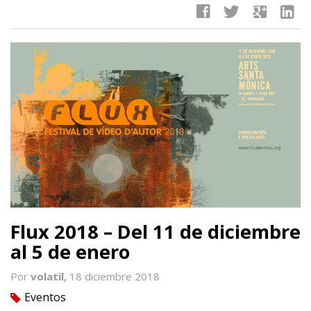
facebook
twitter
google
linkedin
Flux 2018 – Del 11 de diciembre
al 5 de enero
Por
volatil,
18 diciembre 2018
Eventos
tag