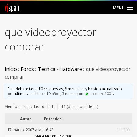
vj
spain
MENÚ
Comunidad
que videoproyector
Foros
comprar
Noticias
Vjspain
Inicio
›
Foros
›
Técnica
›
Hardware
›
que videoproyector
comprar
Ayuda
Este debate tiene 10 respuestas, 8 mensajes y ha sido actualizado
por última vez el
hace 19 años, 3 meses
por
deckard1001
.
Contacto
Viendo 11 entradas - de la 1 a la 11 (de un total de 11)
Entrar
Autor
Entradas
Crear Cuenta
17 marzo, 2007 a las 16:43
#11209
Maca Moreno / vjmac