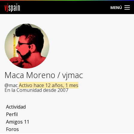
vj
spain
MENÚ
Comunidad
Foros
Noticias
Vjspain
Maca Moreno / vjmac
Ayuda
@mac
Activo hace 12 años, 1 mes
En la Comunidad desde 2007
Contacto
Actividad
Entrar
Perfil
Amigos
11
Crear Cuenta
Foros