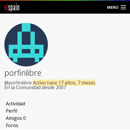
vj
spain
MENÚ
Comunidad
Foros
Noticias
Vjspain
porfinlibre
Ayuda
@porfinlibre
Activo hace 17 años, 7 meses
En la Comunidad desde 2007
Contacto
Actividad
Entrar
Perfil
Amigos
0
Crear Cuenta
Foros