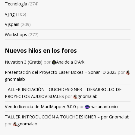
Tecnología
(274)
Vjing
(165)
Vjspain
(209)
Workshops
(277)
Nuevos hilos en los foros
Nuvation 3 (Gratis)
por
Anaideia D’Ark
Presentación del Proyecto Laser-Boxes – Sonar+D 2023
por
gnomalab
TALLER INICIACIÓN TOUCHDESIGNER – DESARROLLO DE
PROYECTOS AUDIOVISUALES
por
gnomalab
Vendo licencia de MadMapper 5.0.0
por
masanantonio
TALLER INTRODUCCIÓN A TOUCHDESIGNER – por Gnomalab
por
gnomalab