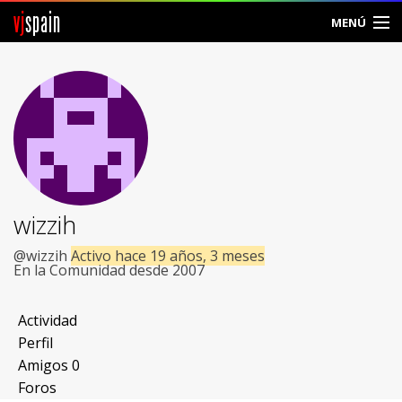
vj
spain
MENÚ
Comunidad
Foros
Noticias
Vjspain
wizzih
Ayuda
@wizzih
Activo hace 19 años, 3 meses
En la Comunidad desde 2007
Contacto
Actividad
Entrar
Perfil
Amigos
0
Crear Cuenta
Foros