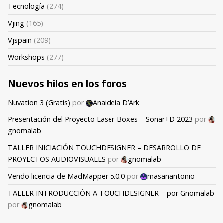
Tecnología
(274)
Vjing
(165)
Vjspain
(209)
Workshops
(277)
Nuevos hilos en los foros
Nuvation 3 (Gratis)
por
Anaideia D’Ark
Presentación del Proyecto Laser-Boxes – Sonar+D 2023
por
gnomalab
TALLER INICIACIÓN TOUCHDESIGNER – DESARROLLO DE
PROYECTOS AUDIOVISUALES
por
gnomalab
Vendo licencia de MadMapper 5.0.0
por
masanantonio
TALLER INTRODUCCIÓN A TOUCHDESIGNER – por Gnomalab
por
gnomalab