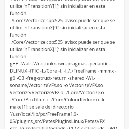
utilice ‘nTransitionY[1]’ sin inicializar en esta
función
../Core/Vectorize.cpp:525: aviso: puede ser que se
utilice ‘nTransitionX[0]’ sin inicializar en esta
función
../Core/Vectorize.cpp:525: aviso: puede ser que se
utilice ‘nTransitionX[1]’ sin inicializar en esta
función
g++ -Wall -Wno-unknown-pragmas -pedantic -
DLINUX -fPIC -I../Core -I. -I../../FreeFrame -mmmx -
g0 -O3 -freg-struct-return -shared -Wl,-
soname,VectorizeVFX.so -o VectorizeVFX.so
Vectorize/VectorizeVFX.o ../Core/Vectorize.o
../Core/BoxFilter.o ../Core/ColourReduce.o -lc
make[1]: se sale del directorio
`/usr/local/lib/pd/FreeFrame1.0-
05/plugins_src/PetesPluginsLinux/PetesVFX’
gcc -I/usr/local/lib/pd/pdp-0.12.4-src/include -DPD