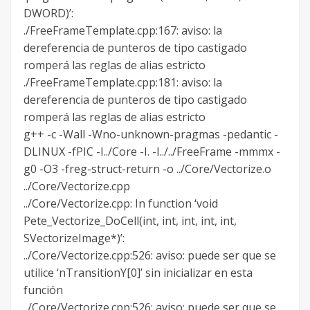
DWORD)’:
./FreeFrameTemplate.cpp:167: aviso: la
dereferencia de punteros de tipo castigado
romperá las reglas de alias estricto
./FreeFrameTemplate.cpp:181: aviso: la
dereferencia de punteros de tipo castigado
romperá las reglas de alias estricto
g++ -c -Wall -Wno-unknown-pragmas -pedantic -
DLINUX -fPIC -I../Core -I. -I../../FreeFrame -mmmx -
g0 -O3 -freg-struct-return -o ../Core/Vectorize.o
../Core/Vectorize.cpp
../Core/Vectorize.cpp: In function ‘void
Pete_Vectorize_DoCell(int, int, int, int, int,
SVectorizeImage*)’:
../Core/Vectorize.cpp:526: aviso: puede ser que se
utilice ‘nTransitionY[0]’ sin inicializar en esta
función
../Core/Vectorize.cpp:526: aviso: puede ser que se