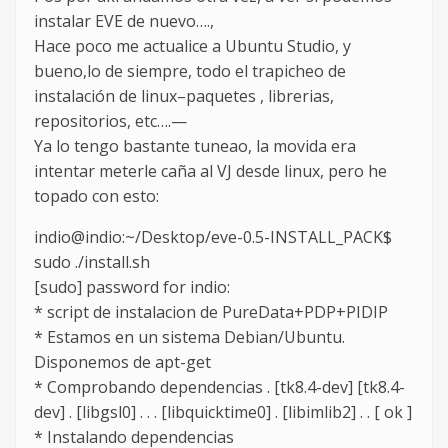
instalar EVE de nuevo….,
Hace poco me actualice a Ubuntu Studio, y
bueno,lo de siempre, todo el trapicheo de
instalación de linux–paquetes , librerias,
repositorios, etc….—
Ya lo tengo bastante tuneao, la movida era
intentar meterle caña al VJ desde linux, pero he
topado con esto:
indio@indio:~/Desktop/eve-0.5-INSTALL_PACK$
sudo ./install.sh
[sudo] password for indio:
* script de instalacion de PureData+PDP+PIDIP
* Estamos en un sistema Debian/Ubuntu.
Disponemos de apt-get
* Comprobando dependencias . [tk8.4-dev] [tk8.4-
dev] . [libgsl0] . . . [libquicktime0] . [libimlib2] . . [ ok ]
* Instalando dependencias