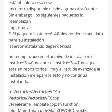
está obsoleto o sólo se
encuentra disponible desde alguna otra fuente
Sin embargo, los siguientes paquetes lo
reemplazan:
libgcj6-dev
E: El paquete libstdc++6-4.0-dev no tiene candidato
para su instalación
[!!] error instalando dependencias
he reemplazado en el archivo de instalacion el
ibstdc++6-4.0-dev por el ibstdc++6-4.1-dev que si
esta en repositorios,,. muy al rato de avanzada la
instalacion me aparece esto y no continua
instalando.
-o Vectorize/VectorizeVFX.o
Vectorize/VectorizeVFX.cpp
./FreeFrameTemplate.cpp: In function
‘plugMainUnion plugMain(DWORD, void*,