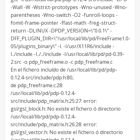
-Wall -W -Wstrict-prototypes -Wno-unused -Wno-
parentheses -Wno-switch -O2 -funroll-loops -
fomit-frame-pointer -ffast-math -freg-struct-
return -DLINUX -DPDP_VERSION=\"0.0.1\" -
DFF_PLUGIN_DIR=\"/usr/local/lib/pd/FreeFrame1.0-
05/plugins_binary\" -I. -I/usr/X11R6/include -
I../include -I../../include -I/usr/local/lib/pd/pd-0.39-
2.src -o pdp_freeframe.o -c pdp_freeframe.c
En el fichero incluído de /usr/local/lib/pd/pdp-
0.12.4-src/include/pdp.h:80,
de pdp_freeframe.c:28:
/usr/local/lib/pd/pdp-0.12.4-
src/include/pdp_matrix.h:25:27: error:
gsl/gsl_block.h: No existe el fichero ó directorio
/usr/local/lib/pd/pdp-0.12.4-
src/include/pdp_matrix.h:26:28: error:
gsl/gsl_vector.h: No existe el fichero ó directorio
/usr/local/lib/pd/pdp-0.12.4-