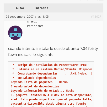
Autor
Entradas
26 septiembre, 2007 a las 18:05
#13927
sr.erizo
Participante
cuando intento instalarlo desde ubuntu 7.04 feisty
fawn me sale lo siguiente
 *  script de instalacion de PureData+PDP+PIDIP 

 *  Estamos en un sistema Debian/Ubuntu. Disponemos de apt
 *  Comprobando dependencias    .  [tk8.4-dev]  [tk8.4-dev
 *  Instalando dependencias

Leyendo lista de paquetes... Hecho

Creando árbol de dependencias       

Leyendo información de estado... Hecho

El paquete libstdc++6-4.0-dev no está disponible, pero alg
a él. Esto puede significar que el paquete falta, está obs
encuentra disponible desde alguna otra fuente
