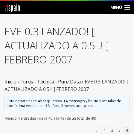
vj
spain
MENÚ
Comunidad
EVE 0.3 LANZADO! [
Foros
ACTUALIZADO A 0.5 !! ]
Noticias
FEBRERO 2007
Vjspain
Ayuda
Inicio
›
Foros
›
Técnica
›
Pure Data
›
EVE 0.3 LANZADO! [
ACTUALIZADO A 0.5 !! ] FEBRERO 2007
Contacto
Este debate tiene 48 respuestas, 14 mensajes y ha sido actualizado
por última vez el
hace 18 años, 6 meses
por
rez
.
Entrar
Viendo 4 entradas - de la 46 a la 49 (de un total de 49)
Crear Cuenta
←
1
2
3
4