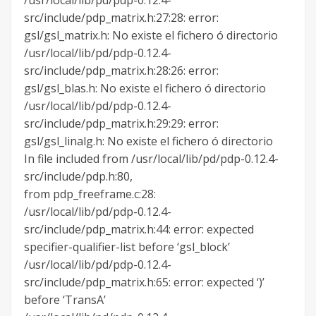
src/include/pdp_matrix.h:27:28: error:
gsl/gsl_matrix.h: No existe el fichero ó directorio
/usr/local/lib/pd/pdp-0.12.4-
src/include/pdp_matrix.h:28:26: error:
gsl/gsl_blas.h: No existe el fichero ó directorio
/usr/local/lib/pd/pdp-0.12.4-
src/include/pdp_matrix.h:29:29: error:
gsl/gsl_linalg.h: No existe el fichero ó directorio
In file included from /usr/local/lib/pd/pdp-0.12.4-
src/include/pdp.h:80,
from pdp_freeframe.c:28:
/usr/local/lib/pd/pdp-0.12.4-
src/include/pdp_matrix.h:44: error: expected
specifier-qualifier-list before ‘gsl_block’
/usr/local/lib/pd/pdp-0.12.4-
src/include/pdp_matrix.h:65: error: expected ‘)’
before ‘TransA’