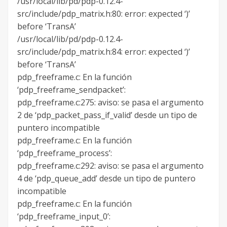
/usr/local/lib/pd/pdp-0.12.4-
src/include/pdp_matrix.h:80: error: expected ‘)’
before ‘TransA’
/usr/local/lib/pd/pdp-0.12.4-
src/include/pdp_matrix.h:84: error: expected ‘)’
before ‘TransA’
pdp_freeframe.c: En la función
‘pdp_freeframe_sendpacket’:
pdp_freeframe.c:275: aviso: se pasa el argumento
2 de ‘pdp_packet_pass_if_valid’ desde un tipo de
puntero incompatible
pdp_freeframe.c: En la función
‘pdp_freeframe_process’:
pdp_freeframe.c:292: aviso: se pasa el argumento
4 de ‘pdp_queue_add’ desde un tipo de puntero
incompatible
pdp_freeframe.c: En la función
‘pdp_freeframe_input_0’: