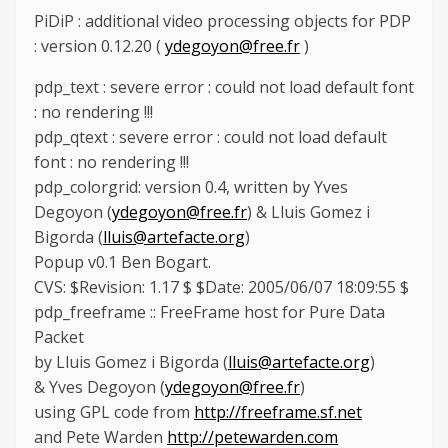
PiDiP : additional video processing objects for PDP
: version 0.12.20 (
ydegoyon@free.fr
)
pdp_text : severe error : could not load default font
: no rendering !!!
pdp_qtext : severe error : could not load default
font : no rendering !!!
pdp_colorgrid: version 0.4, written by Yves
Degoyon (
ydegoyon@free.fr
) & Lluis Gomez i
Bigorda (
lluis@artefacte.org
)
Popup v0.1 Ben Bogart.
CVS: $Revision: 1.17 $ $Date: 2005/06/07 18:09:55 $
pdp_freeframe :: FreeFrame host for Pure Data
Packet
by Lluis Gomez i Bigorda (
lluis@artefacte.org
)
& Yves Degoyon (
ydegoyon@free.fr
)
using GPL code from
http://freeframe.sf.net
and Pete Warden
http://petewarden.com