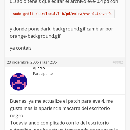
0.3 solo teneis que editar el archivo eve-0.4.pd con
sudo gedit /usr/local/lib/pd/extra/eve-0.4/eve-0.4.pd
y donde pone dark_background.gif cambiar por
orange-background.gif
ya contais.
23 diciembre, 2006 a las 12:35
#9982
vj indio
Participante
Buenas, ya me actualize el patch para eve 4, me
gusta mas la apariencia macarra del escritorio
negro…
Todavia ando complicado con lo del escritorio
extendido, por ke estuve trasteando para sacar la