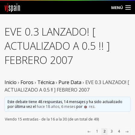
vj
spain
MENÚ
Comunidad
EVE 0.3 LANZADO! [
Foros
ACTUALIZADO A 0.5 !! ]
Noticias
FEBRERO 2007
Vjspain
Ayuda
Inicio
›
Foros
›
Técnica
›
Pure Data
›
EVE 0.3 LANZADO! [
ACTUALIZADO A 0.5 !! ] FEBRERO 2007
Contacto
Este debate tiene 48 respuestas, 14 mensajes y ha sido actualizado
por última vez el
hace 18 años, 6 meses
por
rez
.
Entrar
Viendo 15 entradas - de la 16 a la 30 (de un total de 49)
Crear Cuenta
←
1
2
3
4
→