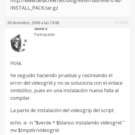
http://www.delacrew.net/blog/externals/eve-0.4b-
INSTALL_PACK.tar.gz
26 diciembre, 2006 a las 19:08
#10025
deme-x
Participante
Hola,
he seguido haciendo pruebas y rastreando el
error del videogrid y no se soluciona con el enlace
simbólico, pues en una instalación nueva falla al
compilar.
La parte de instalación del videogrip del script:
echo -e -n "$verde * $blanco instalando videogrid "
mv $tmpdir/videogrid