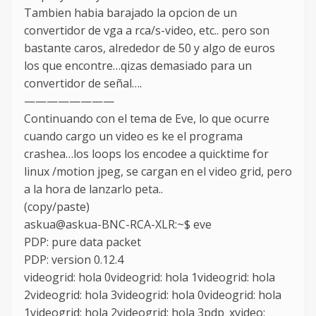
Tambien habia barajado la opcion de un
convertidor de vga a rca/s-video, etc.. pero son
bastante caros, alrededor de 50 y algo de euros
los que encontre…qizas demasiado para un
convertidor de señal….
————————
Continuando con el tema de Eve, lo que ocurre
cuando cargo un video es ke el programa
crashea…los loops los encodee a quicktime for
linux /motion jpeg, se cargan en el video grid, pero
a la hora de lanzarlo peta..
(copy/paste)
askua@askua-BNC-RCA-XLR:~$ eve
PDP: pure data packet
PDP: version 0.12.4
videogrid: hola 0videogrid: hola 1videogrid: hola
2videogrid: hola 3videogrid: hola 0videogrid: hola
1videogrid: hola 2videogrid: hola 3pdp_xvideo: