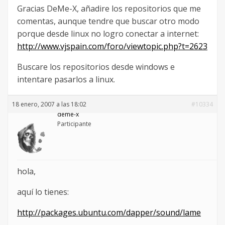
Gracias DeMe-X, añadire los repositorios que me
comentas, aunque tendre que buscar otro modo
porque desde linux no logro conectar a internet:
http://www.vjspain.com/foro/viewtopic.php?t=2623
Buscare los repositorios desde windows e
intentare pasarlos a linux.
18 enero, 2007 a las 18:02
#10334
deme-x
Participante
hola,
aquí lo tienes:
http://packages.ubuntu.com/dapper/sound/lame