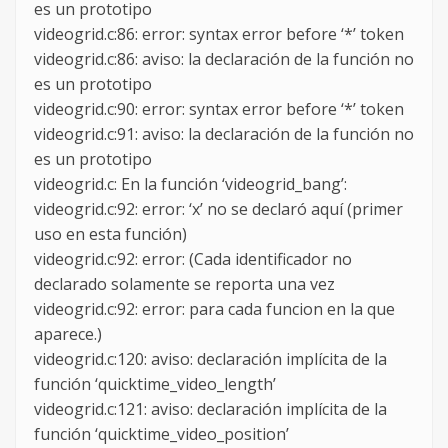
es un prototipo
videogrid.c:86: error: syntax error before ‘*’ token
videogrid.c:86: aviso: la declaración de la función no
es un prototipo
videogrid.c:90: error: syntax error before ‘*’ token
videogrid.c:91: aviso: la declaración de la función no
es un prototipo
videogrid.c: En la función ‘videogrid_bang’:
videogrid.c:92: error: ‘x’ no se declaró aquí (primer
uso en esta función)
videogrid.c:92: error: (Cada identificador no
declarado solamente se reporta una vez
videogrid.c:92: error: para cada funcion en la que
aparece.)
videogrid.c:120: aviso: declaración implícita de la
función ‘quicktime_video_length’
videogrid.c:121: aviso: declaración implícita de la
función ‘quicktime_video_position’