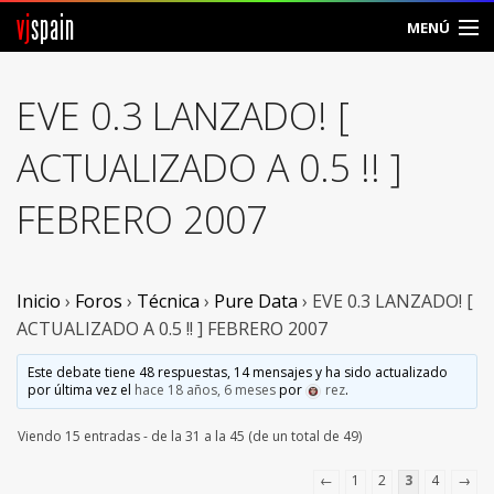
vj
spain
MENÚ
Comunidad
EVE 0.3 LANZADO! [
Foros
ACTUALIZADO A 0.5 !! ]
Noticias
FEBRERO 2007
Vjspain
Ayuda
Inicio
›
Foros
›
Técnica
›
Pure Data
›
EVE 0.3 LANZADO! [
ACTUALIZADO A 0.5 !! ] FEBRERO 2007
Contacto
Este debate tiene 48 respuestas, 14 mensajes y ha sido actualizado
por última vez el
hace 18 años, 6 meses
por
rez
.
Entrar
Viendo 15 entradas - de la 31 a la 45 (de un total de 49)
Crear Cuenta
←
1
2
3
4
→