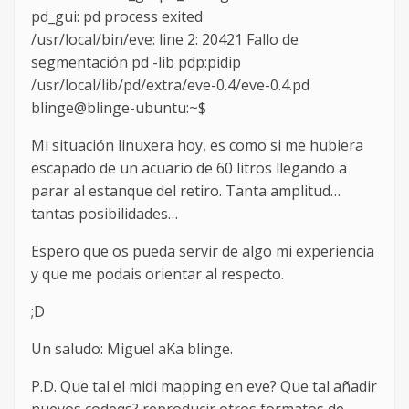
pd_gui: pd process exited
/usr/local/bin/eve: line 2: 20421 Fallo de
segmentación pd -lib pdp:pidip
/usr/local/lib/pd/extra/eve-0.4/eve-0.4.pd
blinge@blinge-ubuntu:~$
Mi situación linuxera hoy, es como si me hubiera
escapado de un acuario de 60 litros llegando a
parar al estanque del retiro. Tanta amplitud…
tantas posibilidades…
Espero que os pueda servir de algo mi experiencia
y que me podais orientar al respecto.
;D
Un saludo: Miguel aKa blinge.
P.D. Que tal el midi mapping en eve? Que tal añadir
nuevos codeqs? reproducir otros formatos de