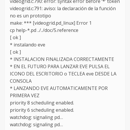
videogrid.c:790: error: syntax error before ‘*’ token
videogrid.c:791: aviso: la declaración de la función
no es un prototipo
make: *** [videogrid.pd_linux] Error 1
cp help-*.pd ../../doc/5.reference
[ ok ]
* instalando eve
[ ok ]
* INSTALACION FINALIZADA CORRECTAMENTE
* EN EL FUTURO PARA LANZAR EVE PULSA EL
ICONO DEL ESCRITORIO o TECLEA eve DESDE LA
CONSOLA
* LANZANDO EVE AUTOMATICAMENTE POR
PRIMERA VEZ
priority 8 scheduling enabled.
priority 6 scheduling enabled.
watchdog: signaling pd…
watchdog: signaling pd…