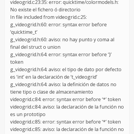
videogrid.c:23:35: error: quicktime/colormodels.h:
No existe el fichero ó directorio
In file included from videogrid.c:25:
g_videogrid.h:60: error: syntax error before
‘quicktime_t’
g_videogrid.h:60: aviso: no hay punto y coma al
final del struct o union
g_videogrid.h:64: error: syntax error before ‘}’
token
g_videogrid.h:64: aviso: el tipo de dato por defecto
es ‘int’ en la declaración de ‘t_videogrid’
g_videogrid.h:64: aviso: la definición de datos no
tiene tipo o clase de almacenamiento
videogrid.c:84: error: syntax error before ‘*’ token
videogrid.c:84: aviso: la declaración de la función no
es un prototipo
videogrid.c:85: error: syntax error before ‘*’ token
videogrid.c:85: aviso: la declaración de la función no