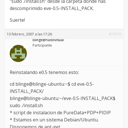
"sudo ./install.sh" desde la carpeta donde has
descomprimido eve-0.5-INSTALL_PACK.
Suerte!
13 febrero, 2007 a las 17:26
#10715
blinge@ruidovisual
Participante
Reinstalando e0.5 tenemos esto:
cd blinge@blinge-ubuntu:~$ cd eve-0.5-
INSTALL_PACK/
blinge@blinge-ubuntu:~/eve-0.5-INSTALL_PACK$
sudo ./install.sh
* script de instalacion de PureData+PDP+PIDIP
* Estamos en un sistema Debian/Ubuntu.
Disponemos de apt-get