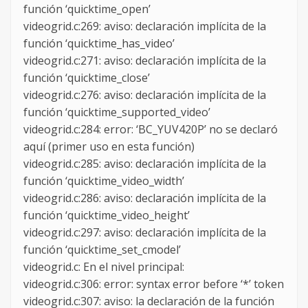
función ‘quicktime_open’
videogrid.c:269: aviso: declaración implícita de la
función ‘quicktime_has_video’
videogrid.c:271: aviso: declaración implícita de la
función ‘quicktime_close’
videogrid.c:276: aviso: declaración implícita de la
función ‘quicktime_supported_video’
videogrid.c:284: error: ‘BC_YUV420P’ no se declaró
aquí (primer uso en esta función)
videogrid.c:285: aviso: declaración implícita de la
función ‘quicktime_video_width’
videogrid.c:286: aviso: declaración implícita de la
función ‘quicktime_video_height’
videogrid.c:297: aviso: declaración implícita de la
función ‘quicktime_set_cmodel’
videogrid.c: En el nivel principal:
videogrid.c:306: error: syntax error before ‘*’ token
videogrid.c:307: aviso: la declaración de la función