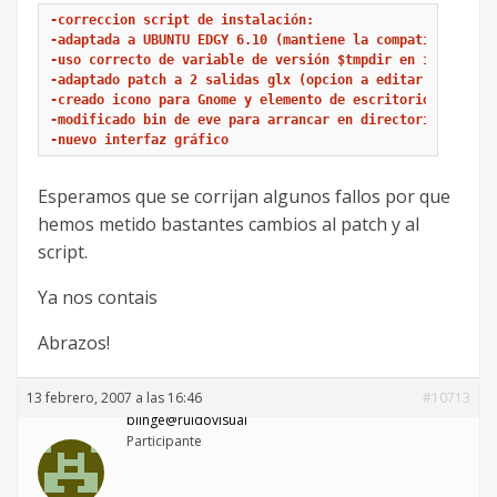
-correccion script de instalación:

-adaptada a UBUNTU EDGY 6.10 (mantiene la compatibildad co
-uso correcto de variable de versión $tmpdir en install.sh
-adaptado patch a 2 salidas glx (opcion a editar por el us
-creado icono para Gnome y elemento de escritorio

-modificado bin de eve para arrancar en directorio /usr/lo
-nuevo interfaz gráfico
Esperamos que se corrijan algunos fallos por que
hemos metido bastantes cambios al patch y al
script.
Ya nos contais
Abrazos!
13 febrero, 2007 a las 16:46
#10713
blinge@ruidovisual
Participante