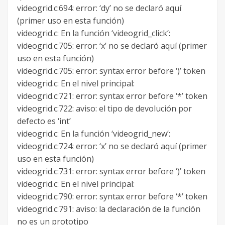
videogrid.c:694: error: ‘dy’ no se declaró aquí
(primer uso en esta función)
videogrid.c: En la función ‘videogrid_click’:
videogrid.c:705: error: ‘x’ no se declaró aquí (primer
uso en esta función)
videogrid.c:705: error: syntax error before ‘)’ token
videogrid.c: En el nivel principal:
videogrid.c:721: error: syntax error before ‘*’ token
videogrid.c:722: aviso: el tipo de devolución por
defecto es ‘int’
videogrid.c: En la función ‘videogrid_new’:
videogrid.c:724: error: ‘x’ no se declaró aquí (primer
uso en esta función)
videogrid.c:731: error: syntax error before ‘)’ token
videogrid.c: En el nivel principal:
videogrid.c:790: error: syntax error before ‘*’ token
videogrid.c:791: aviso: la declaración de la función
no es un prototipo