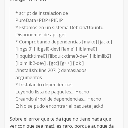
* script de instalacion de
PureData+PDP+PIDIP
* Estamos en un sistema Debian/Ubuntu.
Disponemos de apt-get
* Comprobando dependencias [make] [jackd]
[libgsl0] [libgsl0-dev] [lame] [liblame0]
[libquicktime0] [libquicktime0-dev] [libimlib2]
[libimlib2-dev] . [gcc] [g++] [ ok ]
./install.sh: line 207: [: demasiados
argumentos
* Instalando dependencias
Leyendo lista de paquetes… Hecho
Creando árbol de dependencias… Hecho
E: No se pudo encontrar el paquete jackd
Sobre el error que te da (que no tiene nada que
ver con que sea mac), es raro, porque aunque da