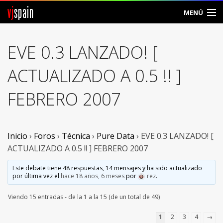
vj
spain
MENÚ
Comunidad
EVE 0.3 LANZADO! [
Foros
ACTUALIZADO A 0.5 !! ]
Noticias
FEBRERO 2007
Vjspain
Ayuda
Inicio
›
Foros
›
Técnica
›
Pure Data
›
EVE 0.3 LANZADO! [
ACTUALIZADO A 0.5 !! ] FEBRERO 2007
Contacto
Este debate tiene 48 respuestas, 14 mensajes y ha sido actualizado
por última vez el
hace 18 años, 6 meses
por
rez
.
Entrar
Viendo 15 entradas - de la 1 a la 15 (de un total de 49)
Crear Cuenta
1
2
3
4
→