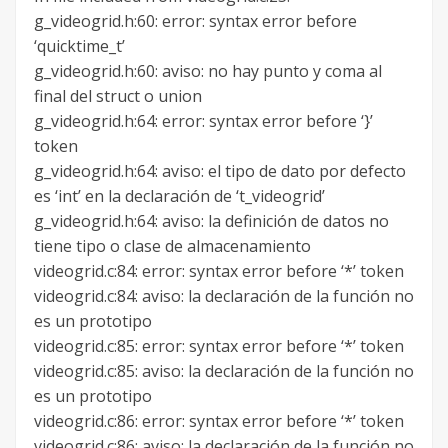
g_videogrid.h:60: error: syntax error before
‘quicktime_t’
g_videogrid.h:60: aviso: no hay punto y coma al
final del struct o union
g_videogrid.h:64: error: syntax error before ‘}’
token
g_videogrid.h:64: aviso: el tipo de dato por defecto
es ‘int’ en la declaración de ‘t_videogrid’
g_videogrid.h:64: aviso: la definición de datos no
tiene tipo o clase de almacenamiento
videogrid.c:84: error: syntax error before ‘*’ token
videogrid.c:84: aviso: la declaración de la función no
es un prototipo
videogrid.c:85: error: syntax error before ‘*’ token
videogrid.c:85: aviso: la declaración de la función no
es un prototipo
videogrid.c:86: error: syntax error before ‘*’ token
videogrid.c:86: aviso: la declaración de la función no