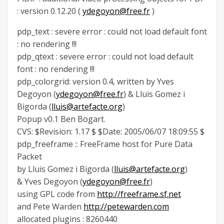
: version 0.12.20 (
ydegoyon@free.fr
)
pdp_text : severe error : could not load default font
: no rendering !!!
pdp_qtext : severe error : could not load default
font : no rendering !!!
pdp_colorgrid: version 0.4, written by Yves
Degoyon (
ydegoyon@free.fr
) & Lluis Gomez i
Bigorda (
lluis@artefacte.org
)
Popup v0.1 Ben Bogart.
CVS: $Revision: 1.17 $ $Date: 2005/06/07 18:09:55 $
pdp_freeframe :: FreeFrame host for Pure Data
Packet
by Lluis Gomez i Bigorda (
lluis@artefacte.org
)
& Yves Degoyon (
ydegoyon@free.fr
)
using GPL code from
http://freeframe.sf.net
and Pete Warden
http://petewarden.com
allocated plugins : 8260440