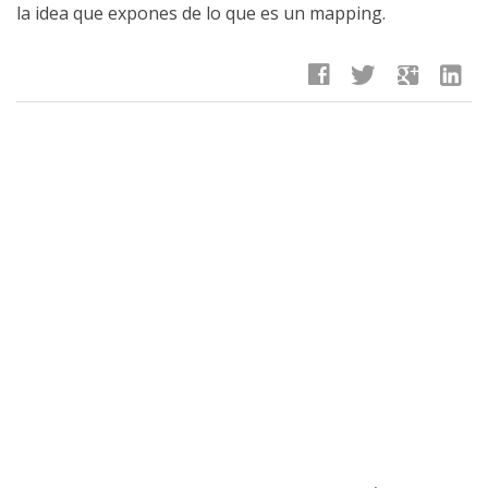
la idea que expones de lo que es un mapping.
facebook
twitter
google
linkedin