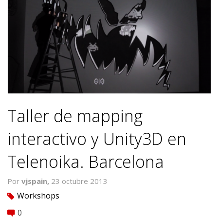
Taller de mapping
interactivo y Unity3D en
Telenoika. Barcelona
Por
vjspain,
23 octubre 2013
Workshops
tag
0
comment