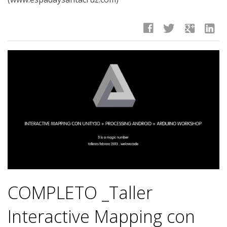
facebook
twitter
google
linkedin
COMPLETO _Taller
Interactive Mapping con