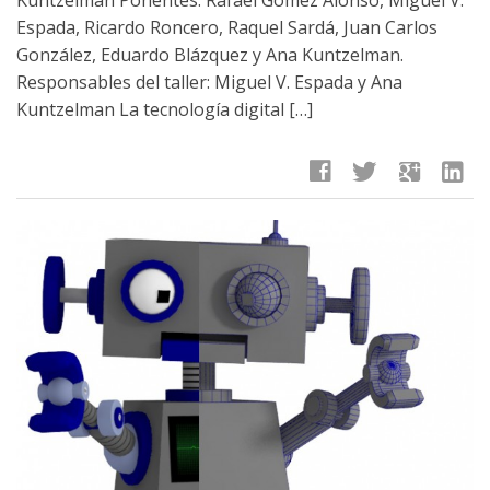
Kuntzelman Ponentes: Rafael Gómez Alonso, Miguel V.
Espada, Ricardo Roncero, Raquel Sardá, Juan Carlos
González, Eduardo Blázquez y Ana Kuntzelman.
Responsables del taller: Miguel V. Espada y Ana
Kuntzelman La tecnología digital […]
facebook
twitter
google
linkedin