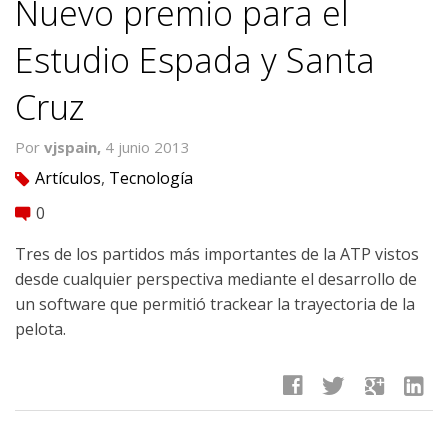
Nuevo premio para el
Estudio Espada y Santa
Cruz
Por
vjspain,
4 junio 2013
Artículos
,
Tecnología
tag
0
comment
Tres de los partidos más importantes de la ATP vistos
desde cualquier perspectiva mediante el desarrollo de
un software que permitió trackear la trayectoria de la
pelota.
facebook
twitter
google
linkedin