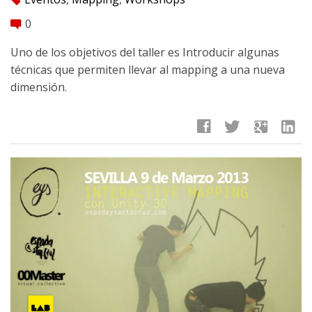
0
comment
Uno de los objetivos del taller es Introducir algunas
técnicas que permiten llevar al mapping a una nueva
dimensión.
facebook
twitter
google
linkedin