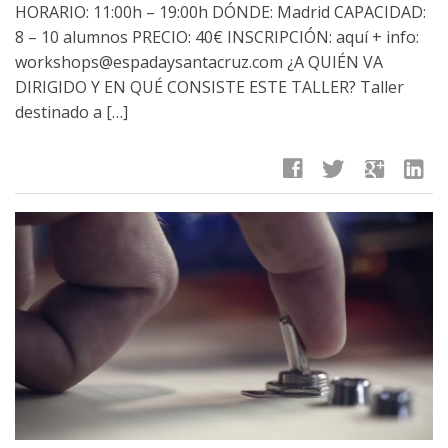
HORARIO: 11:00h – 19:00h DÓNDE: Madrid CAPACIDAD:
8 – 10 alumnos PRECIO: 40€ INSCRIPCIÓN: aquí + info:
workshops@espadaysantacruz.com ¿A QUIÉN VA
DIRIGIDO Y EN QUÉ CONSISTE ESTE TALLER? Taller
destinado a […]
facebook
twitter
google
linkedin