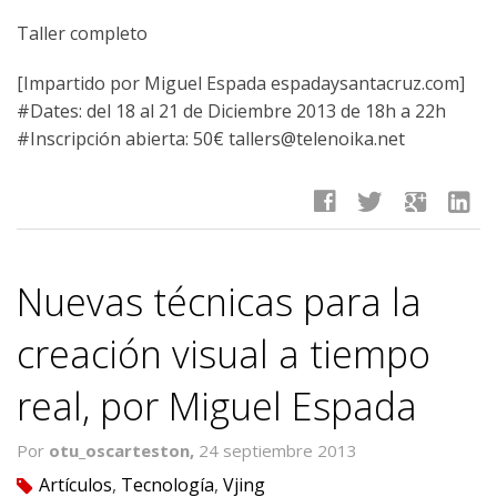
Taller completo
[Impartido por Miguel Espada espadaysantacruz.com]
#Dates: del 18 al 21 de Diciembre 2013 de 18h a 22h
#Inscripción abierta: 50€ tallers@telenoika.net
facebook
twitter
google
linkedin
Nuevas técnicas para la
creación visual a tiempo
real, por Miguel Espada
Por
otu_oscarteston,
24 septiembre 2013
Artículos
,
Tecnología
,
Vjing
tag