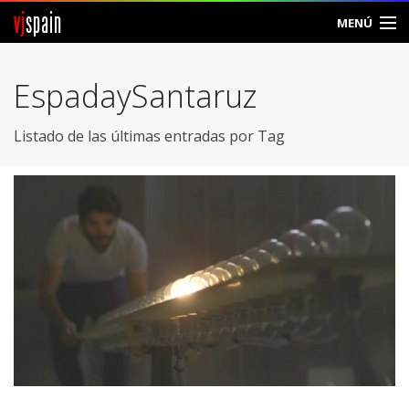
vj
spain
MENÚ
Comunidad
EspadaySantaruz
Foros
Listado de las últimas entradas por Tag
Noticias
Vjspain
Ayuda
Contacto
Entrar
Crear Cuenta