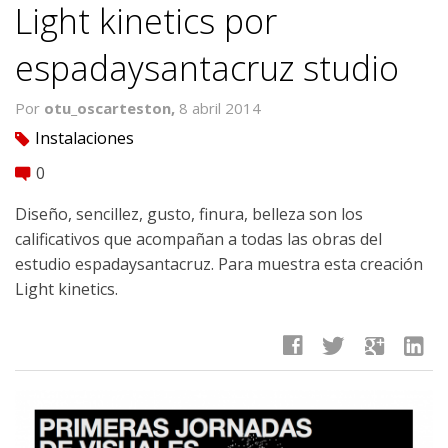
Light kinetics por
espadaysantacruz studio
Por
otu_oscarteston,
8 abril 2014
Instalaciones
tag
0
comment
Diseño, sencillez, gusto, finura, belleza son los
calificativos que acompañan a todas las obras del
estudio espadaysantacruz. Para muestra esta creación
Light kinetics.
facebook
twitter
google
linkedin