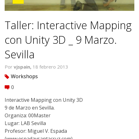
Taller: Interactive Mapping
con Unity 3D _ 9 Marzo.
Sevilla
Por
vjspain,
18 febrero 2013
Workshops
tag
0
comment
Interactive Mapping con Unity 3D
9 de Marzo en Sevilla.
Organiza: 00Master
Lugar: LAB Sevilla
Profesor: Miguel V. Espada
(www.espadaysantacruz.com)