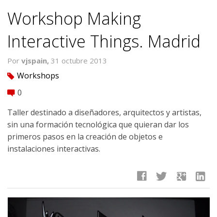
Workshop Making
Interactive Things. Madrid
Por
vjspain,
31 octubre 2013
Workshops
tag
0
comment
Taller destinado a diseñadores, arquitectos y artistas,
sin una formación tecnológica que quieran dar los
primeros pasos en la creación de objetos e
instalaciones interactivas.
facebook
twitter
google
linkedin