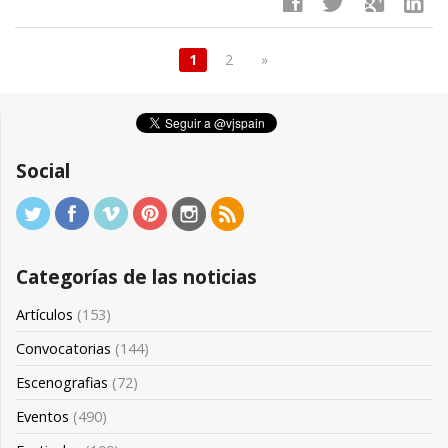
facebook
twitter
google
linkedin
1
2
»
Social
Categorías de las noticias
Artículos
(153)
Convocatorias
(144)
Escenografias
(72)
Eventos
(490)