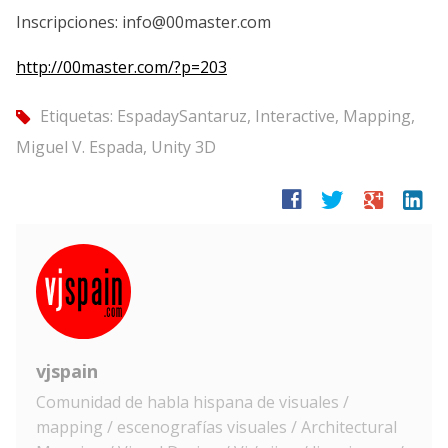
Inscripciones: info@00master.com
http://00master.com/?p=203
Etiquetas:
EspadaySantaruz
,
Interactive
,
Mapping
,
tag
Miguel V. Espada
,
Unity 3D
facebook
twitter
google
linkedin
vjspain
Comunidad de habla hispana de visuales /
mapping / escenografías visuales / Architectural