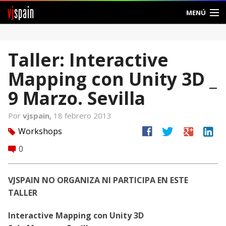
vj
spain
MENÚ
Comunidad
Taller: Interactive
Foros
Mapping con Unity 3D _
Noticias
9 Marzo. Sevilla
Vjspain
Por
vjspain,
18 febrero 2013
facebook
twitter
google
linkedin
Workshops
tag
Ayuda
0
comment
Contacto
VJSPAIN NO ORGANIZA NI PARTICIPA EN ESTE
Entrar
TALLER
Crear Cuenta
Interactive Mapping con Unity 3D