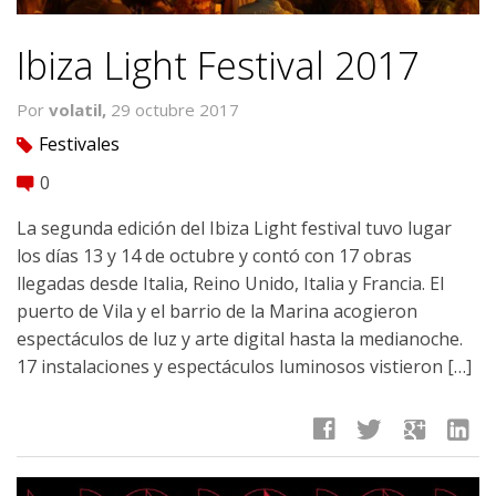
Ibiza Light Festival 2017
Por
volatil,
29 octubre 2017
Festivales
tag
0
comment
La segunda edición del Ibiza Light festival tuvo lugar
los días 13 y 14 de octubre y contó con 17 obras
llegadas desde Italia, Reino Unido, Italia y Francia. El
puerto de Vila y el barrio de la Marina acogieron
espectáculos de luz y arte digital hasta la medianoche.
17 instalaciones y espectáculos luminosos vistieron […]
facebook
twitter
google
linkedin