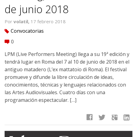
de junio 2018
Por
volatil,
17 febrero 2018
Convocatorias
tag
0
comment
LPM (Live Performers Meeting) llega a su 19ª edición y
tendrá lugar en Roma del 7 al 10 de junio de 2018 en el
antiguo matadero (L’ex mattatoio di Roma). El festival
promueve y difunde la libre circulación de ideas,
conocimientos, técnicas y lenguajes relacionados con
las Artes Audiovisuales. Cuatro días con una
programación espectacular. […]
facebook
twitter
google
linkedin