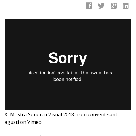
facebook
twitter
google
linkedin
XI Mostra Sonora i Visual 2018
from
convent sant
agusti
on
Vimeo
.