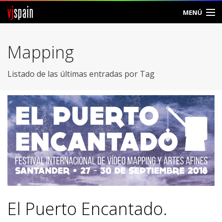
vj
spain
MENÚ
Comunidad
Mapping
Foros
Listado de las últimas entradas por Tag
Noticias
Vjspain
Ayuda
Contacto
Entrar
El Puerto Encantado.
Crear Cuenta