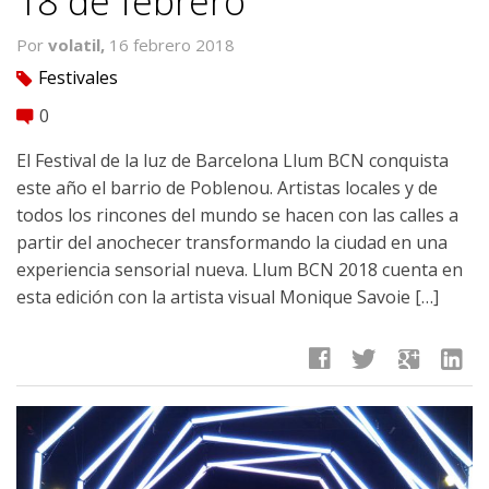
18 de febrero
Por
volatil,
16 febrero 2018
Festivales
tag
0
comment
El Festival de la luz de Barcelona Llum BCN conquista
este año el barrio de Poblenou. Artistas locales y de
todos los rincones del mundo se hacen con las calles a
partir del anochecer transformando la ciudad en una
experiencia sensorial nueva. Llum BCN 2018 cuenta en
esta edición con la artista visual Monique Savoie […]
facebook
twitter
google
linkedin