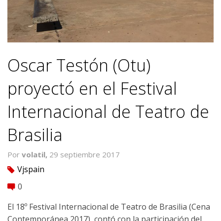
Oscar Testón (Otu)
proyectó en el Festival
Internacional de Teatro de
Brasilia
Por
volatil,
29 septiembre 2017
Vjspain
tag
0
comment
El 18º Festival Internacional de Teatro de Brasilia (Cena
Contemporánea 2017), contó con la participación del