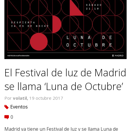
El Festival de luz de Madrid
se llama ‘Luna de Octubre’
Por
volatil,
19 octubre 2017
Eventos
tag
0
comment
Madrid ya tiene un Festival de luz y se llama Luna de