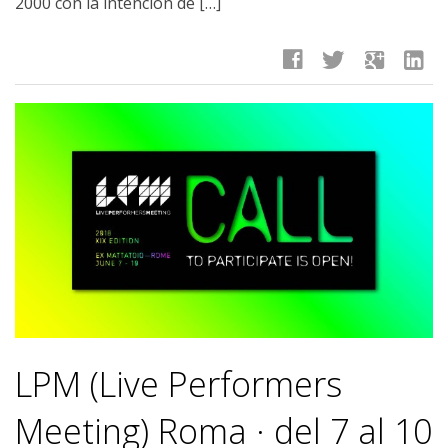
2000 con la intención de […]
facebook
twitter
google
linkedin
LPM (Live Performers
Meeting) Roma · del 7 al 10