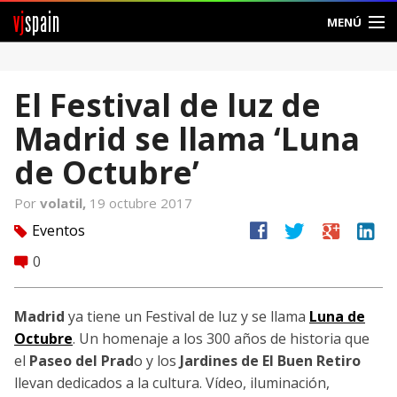
vj
spain
MENÚ
Comunidad
El Festival de luz de
Foros
Madrid se llama ‘Luna
Noticias
de Octubre’
Vjspain
Por
volatil,
19 octubre 2017
facebook
twitter
google
linkedin
Eventos
tag
Ayuda
0
comment
Contacto
Madrid
ya tiene un Festival de luz y se llama
Luna de
Entrar
Octubre
. Un homenaje a los 300 años de historia que
el
Paseo del Prad
o y los
Jardines de El Buen Retiro
Crear Cuenta
llevan dedicados a la cultura. Vídeo, iluminación,