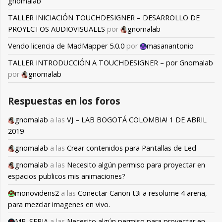
gnomalab
TALLER INICIACIÓN TOUCHDESIGNER – DESARROLLO DE
PROYECTOS AUDIOVISUALES
por
gnomalab
Vendo licencia de MadMapper 5.0.0
por
masanantonio
TALLER INTRODUCCIÓN A TOUCHDESIGNER – por Gnomalab
por
gnomalab
Respuestas en los foros
gnomalab
a las
VJ – LAB BOGOTÁ COLOMBIA! 1 DE ABRIL
2019
gnomalab
a las
Crear contenidos para Pantallas de Led
gnomalab
a las
Necesito algún permiso para proyectar en
espacios publicos mis animaciones?
monovidens2
a las
Conectar Canon t3i a resolume 4 arena,
para mezclar imagenes en vivo.
MR. SEPIA
a las
Necesito algún permiso para proyectar en