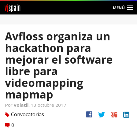
vj
spain
MENÚ
Comunidad
Avfloss organiza un
Foros
hackathon para
Noticias
mejorar el software
Vjspain
libre para
videomapping
Ayuda
mapmap
Contacto
Por
volatil,
13 octubre 2017
Entrar
facebook
twitter
google
linkedin
Convocatorias
tag
0
Crear Cuenta
comment