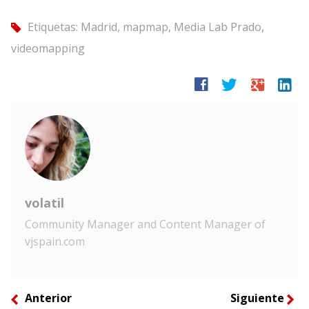
Etiquetas:
Madrid
,
mapmap
,
Media Lab Prado
,
tag
videomapping
facebook
twitter
google
linkedin
volatil
Community Manager and Content Manager of
vjspain.com
Anterior
Siguiente
left
right