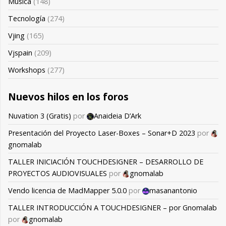
Música
(148)
Tecnología
(274)
Vjing
(165)
Vjspain
(209)
Workshops
(277)
Nuevos hilos en los foros
Nuvation 3 (Gratis)
por
Anaideia D’Ark
Presentación del Proyecto Laser-Boxes – Sonar+D 2023
por
gnomalab
TALLER INICIACIÓN TOUCHDESIGNER – DESARROLLO DE
PROYECTOS AUDIOVISUALES
por
gnomalab
Vendo licencia de MadMapper 5.0.0
por
masanantonio
TALLER INTRODUCCIÓN A TOUCHDESIGNER – por Gnomalab
por
gnomalab