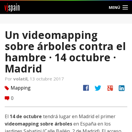
vj
spain
MENÚ
Comunidad
Un videomapping
Foros
sobre árboles contra el
Noticias
hambre · 14 octubre ·
Vjspain
Madrid
Ayuda
Por
volatil,
13 octubre 2017
facebook
twitter
google
linkedin
Mapping
tag
Contacto
0
comment
Entrar
El
14 de octubre
tendrá lugar en Madrid el primer
Crear Cuenta
videomapping sobre árboles
en España en los
jardines Sabatini (Calle Bailén, 2 de Madrid). El acceso