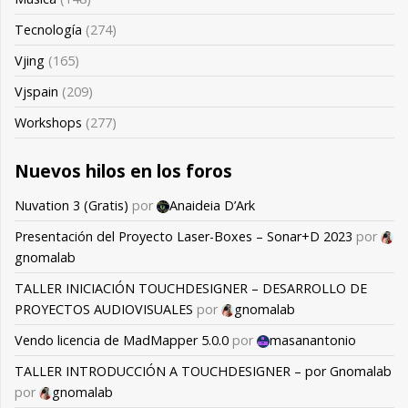
Tecnología
(274)
Vjing
(165)
Vjspain
(209)
Workshops
(277)
Nuevos hilos en los foros
Nuvation 3 (Gratis)
por
Anaideia D’Ark
Presentación del Proyecto Laser-Boxes – Sonar+D 2023
por
gnomalab
TALLER INICIACIÓN TOUCHDESIGNER – DESARROLLO DE
PROYECTOS AUDIOVISUALES
por
gnomalab
Vendo licencia de MadMapper 5.0.0
por
masanantonio
TALLER INTRODUCCIÓN A TOUCHDESIGNER – por Gnomalab
por
gnomalab