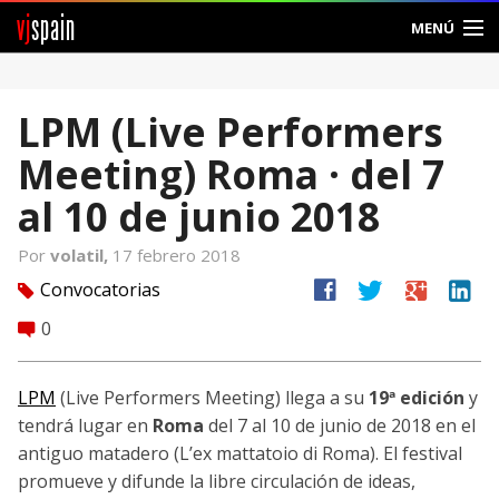
vj
spain
MENÚ
Comunidad
LPM (Live Performers
Foros
Meeting) Roma · del 7
Noticias
al 10 de junio 2018
Vjspain
Por
volatil,
17 febrero 2018
facebook
twitter
google
linkedin
Convocatorias
tag
Ayuda
0
comment
Contacto
LPM
(Live Performers Meeting) llega a su
19ª edición
y
Entrar
tendrá lugar en
Roma
del 7 al 10 de junio de 2018 en el
antiguo matadero (L’ex mattatoio di Roma). El festival
Crear Cuenta
promueve y difunde la libre circulación de ideas,