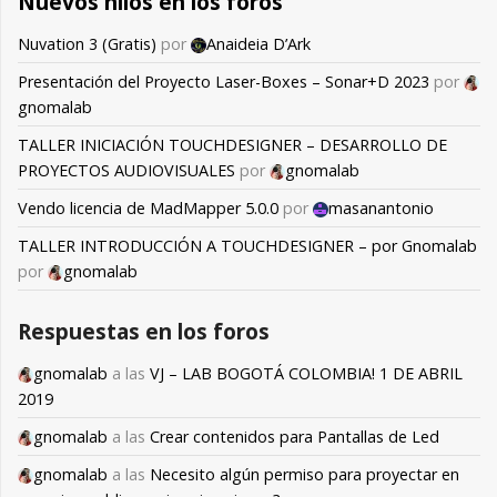
Nuevos hilos en los foros
Nuvation 3 (Gratis)
por
Anaideia D’Ark
Presentación del Proyecto Laser-Boxes – Sonar+D 2023
por
gnomalab
TALLER INICIACIÓN TOUCHDESIGNER – DESARROLLO DE
PROYECTOS AUDIOVISUALES
por
gnomalab
Vendo licencia de MadMapper 5.0.0
por
masanantonio
TALLER INTRODUCCIÓN A TOUCHDESIGNER – por Gnomalab
por
gnomalab
Respuestas en los foros
gnomalab
a las
VJ – LAB BOGOTÁ COLOMBIA! 1 DE ABRIL
2019
gnomalab
a las
Crear contenidos para Pantallas de Led
gnomalab
a las
Necesito algún permiso para proyectar en