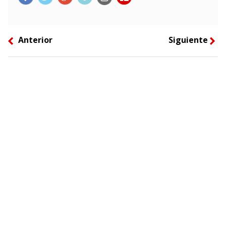
Anterior
Siguiente
left
right