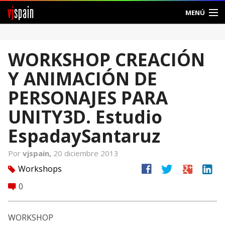
vj
spain
MENÚ
Comunidad
WORKSHOP CREACIÓN
Foros
Y ANIMACIÓN DE
Noticias
PERSONAJES PARA
Vjspain
UNITY3D. Estudio
EspadaySantaruz
Ayuda
Por
vjspain,
20 diciembre 2013
Contacto
facebook
twitter
google
linkedin
Workshops
tag
Entrar
0
comment
Crear Cuenta
WORKSHOP